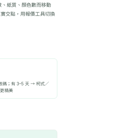
數、紙質、顏色數而移動
真實交點，用報價工具切換
數碼；有 3–5 天 → 柯式／
更精美