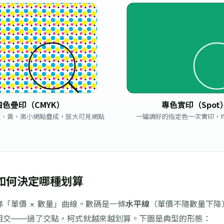
四色疊印（CMYK）
專色實印（Spot
紅、黃、黑小網點疊成，放大可見網點
一罐調好的指定色一次實印，
如何決定哪種划算
「單價 × 數量」曲線。數碼是一條
水平線
（單價不隨數量下降
相交——過了交點，柯式就越來越划算。下圖是典型的形態：