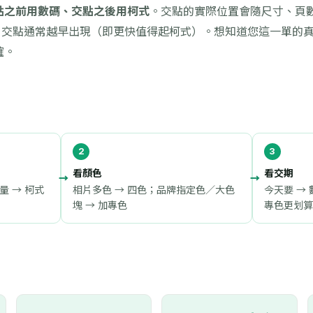
點之前用數碼、交點之後用柯式
。交點的實際位置會隨尺寸、頁
多，交點通常越早出現（即更快值得起柯式）。想知道您這一單的
確。
看顏色
看交期
量 → 柯式
相片多色 → 四色；品牌指定色／大色
今天要 → 
塊 → 加專色
專色更划算