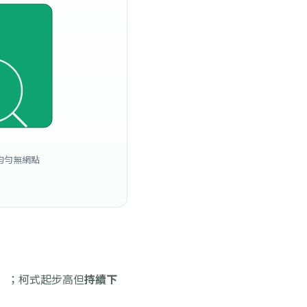
）
均勻無網點
）；柯式起步高但
持續下