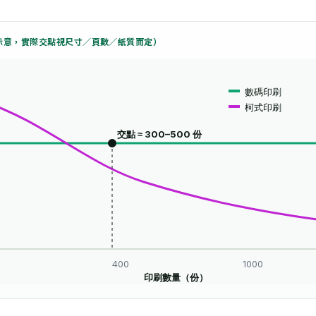
（示意，實際交點視尺寸／頁數／紙質而定）
數碼印刷
柯式印刷
交點 ≈ 300–500 份
400
1000
印刷數量（份）