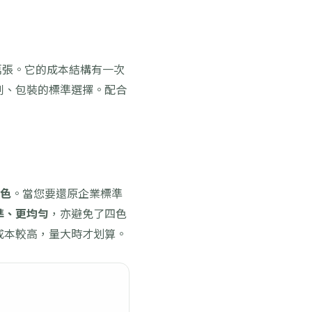
萬張。它的成本結構有一次
刊、包裝的標準選擇。配合
色
。當您要還原企業標準
準、更均勻
，亦避免了四色
成本較高，量大時才划算。