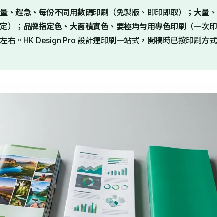
量、趕急、每份不同
用
數碼印刷
（免製版、即印即取）；
大量、
定）；
品牌指定色、大面積實色、要極均勻
用
專色印刷
（一次印
 份左右。HK Design Pro 設計連印刷一站式，開稿時已按印