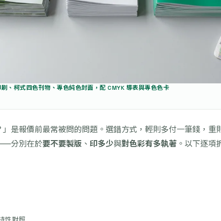
刷、柯式四色刊物、專色純色封面，配 CMYK 導表與專色色卡
？」是報價前最常被問的問題。選錯方式，輕則多付一筆錢，重
——分別在於
要不要製版
、
印多少
與
對色彩有多執著
。以下逐項
特性對照