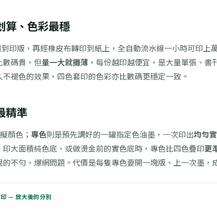
划算、色彩最穩
圖文曬到印版，再經橡皮布轉印到紙上，全自動流水線一小時可印上
比數碼貴，但
量一大就攤薄
，每份越印越便宜，是大量單張、書
久不褪色的效果，四色套印的色彩亦比數碼更穩定一致。
最精準
模擬顏色；
專色
則是預先調好的一罐指定色油墨，一次印出
均勻實
、印大面積純色底、或做燙金前的實色底時，專色比四色疊印
更
現的不勻、爆網問題。代價是每隻專色要開一塊版、上一次墨，
實印 — 放大後的分別