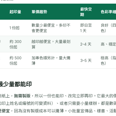
最快交
起印量
單價趨勢
色彩準
期
，
數量少最便宜，多印不
即日至
良好（
1 份起
會更便宜
1 天
色）
轉
約 300
越印越便宜，大量最划
2–4 天
高、穩
份起
算
墨
約 500
加專色版另計，量大攤
極高（
3–5 天
份起
薄
色）
最少量都能印
到紙上，
無需製版
，所以一份也能印、改完立即再印。它最大的
如印上姓名或編號的可變資料）、或者只需要小量樣辦，都是數
更便宜
，因為沒有製版成本可以攤薄。小批量宣傳品、樣書、活