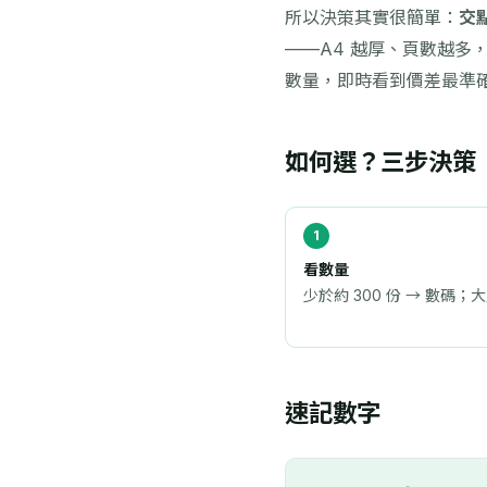
所以決策其實很簡單：
交
——A4 越厚、頁數越
數量，即時看到價差最準
如何選？三步決策
看數量
少於約 300 份 → 數碼；大
速記數字