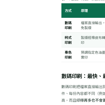
方式
原理
數碼
檔案直接輸出
印刷
免製版
柯式
製版經橡皮布
印刷
印
專色
預調指定色油
印刷
實印
數碼印刷：最快、
數碼印刷把檔案直接輸出
件、每份內容都不同（例
高，而且
印得再多也不會