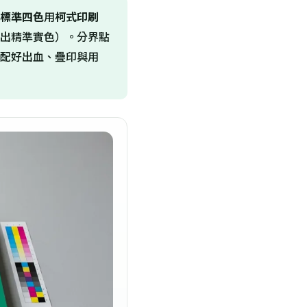
標準四色
用
柯式印刷
出精準實色）。分界點
刷方式配好出血、疊印與用