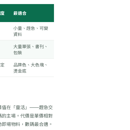
確度
最適合
四
小量、趕急、可變
資料
大量單張、書刊、
定
包裝
指定
品牌色、大色塊、
燙金底
價值在「靈活」——趕急交
碼的主場。代價是單價相對
動即場物料，數碼最合適。