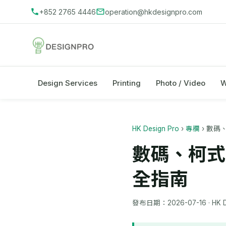
+852 2765 4446
operation@hkdesignpro.com
Design Services
Printing
Photo / Video
W
HK Design Pro
›
專欄
›
數碼
數碼、柯式
全指南
發布日期：
2026-07-16
· HK