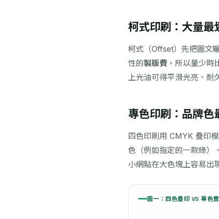
柯式印刷：大量最
柯式（Offset）先把
性的
製版費
，所以量少時
上光油可得平滑光亮、耐
專色印刷：品牌色
四色印刷用 CMYK 疊印
色（例如指定的一款綠）
小網點在大色塊上容易出
圖一：四色疊印 VS 專色