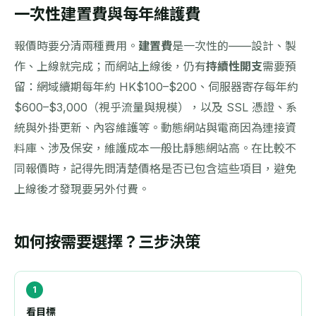
一次性建置費與每年維護費
報價時要分清兩種費用。
建置費
是一次性的——設計、製
作、上線就完成；而網站上線後，仍有
持續性開支
需要預
留：網域續期每年約 HK$100–$200、伺服器寄存每年約
$600–$3,000（視乎流量與規模），以及 SSL 憑證、系
統與外掛更新、內容維護等。動態網站與電商因為連接資
料庫、涉及保安，維護成本一般比靜態網站高。在比較不
同報價時，記得先問清楚價格是否已包含這些項目，避免
上線後才發現要另外付費。
如何按需要選擇？三步決策
看目標