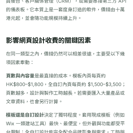
員後台、客戶關係管理（CRM），或需要串接第三方 API
的儀表板。它本質上是一套度身訂造的軟件，價錢由十萬
港元起，並會隨功能規模持續上升。
影響網頁設計收費的關鍵因素
在同一類型之內，價錢仍然可以相差很遠，主要受以下幾
項因素牽動：
頁數與內容量
是最直接的成本。模板內頁每頁約
HK$800–$1,800，全自訂內頁每頁約 $1,500–$3,500；
頁數越多，設計與製作工時越長。若需要匯入大量產品或
文章資料，也會另行計算。
模板還是自訂設計
決定了獨特程度。套用現成模板（例如
Wix 一類建站工具）最快、最便宜，但外觀與功能都受平
台限制；全自訂設計能完全配合品牌形象與需求，工時與