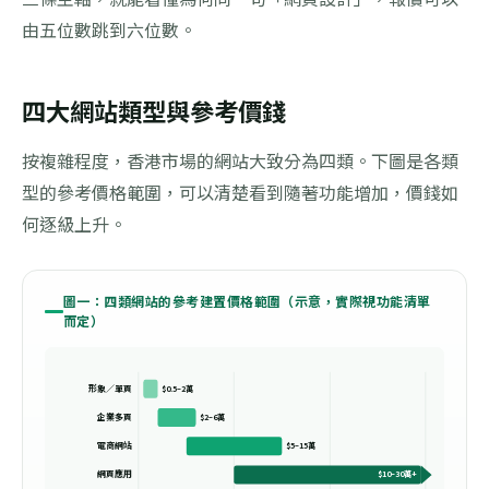
由五位數跳到六位數。
四大網站類型與參考價錢
按複雜程度，香港市場的網站大致分為四類。下圖是各類
型的參考價格範圍，可以清楚看到隨著功能增加，價錢如
何逐級上升。
圖一：四類網站的參考建置價格範圍（示意，實際視功能清單
而定）
形象／單頁
$0.5–2萬
企業多頁
$2–6萬
電商網站
$5–15萬
網頁應用
$10–30萬+