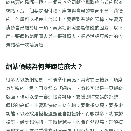
於您要的是哪一種。一個只放公司簡介與聯絡方式的形象
網站，跟一個要處理付款、庫存與會員的電商平台，背後
的工作量可以相差十倍以上。要得到準確的預算，先要弄
清楚自己屬於哪一類，再逐項對照影響價錢的因素。以下
用一張價格範圍圖表與一張對照表，把香港網頁設計的收
費結構一次講清楚。
網站價錢為何差距這麼大？
很多人以為網站是一件標準化商品，其實它更接近一項度
身訂造的工程。同樣稱為「網站」，背後可以是一頁靜態
版面，也可以是一套連接資料庫、支援即時交易的系統。
價錢的高低，主要取決於三條主軸：
要做多少頁
、
要多少
功能
，以及
採用模板還是全自訂設計
。頁數越多、功能越
複雜、設計越獨特，工時就越長，收費自然越高。理解這
三條主軸，就能看懂為何同一句「網頁設計」，報價可以