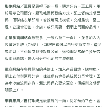
形象網站／單頁
是最輕巧的一類，通常只有一至五頁，用
於展示公司簡介、服務範圍與聯絡方式，配上響應式版面
與一個聯絡表單即可。若採用現成模板，交期最快一至三
週。它適合初創、小店，或只需要一個網上門面的品牌。
企業多頁網站
頁數較多（一般八至二十頁），並會加入內
容管理系統（CMS），讓您日後可以自行更新文章、產品
或消息，不必每次都找設計公司。這類網站常配合多語言
版本與網誌，是大部分中小企的主流選擇。
電商網站
在多頁網站的基礎上，加入產品目錄、購物車、
網上支付與運費計算，往往還有會員系統與訂單管理。因
為牽涉金流與存貨，測試與保安要求更高，價錢與交期都
明顯上升。
網頁應用／自訂系統
是最複雜的一類，例如預約平台、會