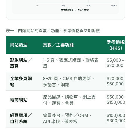
10萬
20萬
30萬+
0
參考建置價格（一次性，港元）
表一：四類網站的頁數／功能、參考價格與交期對照
參考價格範
網站類型
頁數／主要功能
（HK$）
形象網站／
1–5 頁、響應式版面、聯絡表
$5,000 –
$20,000
單頁
單
企業多頁網
8–20 頁、CMS 自助更新、
$20,000 –
$60,000
站
多語言、網誌
產品目錄、購物車、網上支
$50,000 –
電商網站
$150,000
付、運費、會員
網頁應用／
會員後台、預約／CRM、
$100,000 –
$300,000+
自訂系統
API 串接、儀表板