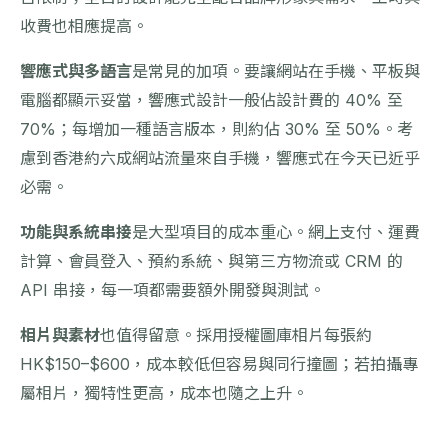
收費也相應提高。
響應式與多語言
是常見的加項。要讓網站在手機、平板與
電腦都顯示妥當，響應式設計一般佔設計費的 40% 至
70%；每增加一種語言版本，則約佔 30% 至 50%。考
慮到香港約六成網站流量來自手機，響應式在今天已近乎
必需。
功能與系統串接
是大型項目的成本重心。網上支付、運費
計算、會員登入、預約系統、與第三方物流或 CRM 的
API 串接，每一項都需要額外開發與測試。
相片與素材
也值得留意。採用授權圖庫相片每張約
HK$150–$600，成本較低但容易與同行撞圖；若拍攝專
屬相片，獨特性更高，成本也隨之上升。