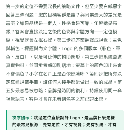
第一步的定位不需要冗長的策略文件，但至少要白紙黑字
回答三條問題：您的目標客群是誰？與同業最大的差異是
甚麼？如果品牌是一個人，性格會是可靠、年輕還是高
級？答案會直接決定之後的色彩與字體方向——定位模
糊，視覺就會左搖右擺。第二步把答案翻譯成視覺：主色
與輔色、標題與內文字體、Logo 的多個版本（彩色、單
色、反白），以及可延伸的輔助圖形。第三步把系統套進
真實物料，並同步考慮印刷落地：螢幕上的顏色印出來會
不會偏色？小字在名片上是否依然清晰？第四步把所有決
定寫進規範手冊，讓任何人接手都能做出一致的成品。第
五步最容易被忽略：品牌是時間的複利，持續使用同一套
視覺語言，客戶才會在未看到名字之前已認出您。
次序提示：
跳過定位直接設計 Logo，是品牌日後走樣
的最常見根源。先有定位，才有視覺；先有系統，才有