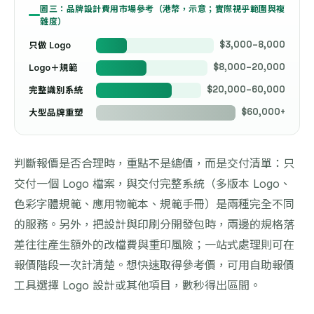
圖三：品牌設計費用市場參考（港幣，示意；實際視乎範圍與複
雜度）
$3,000–8,000
只做 Logo
$8,000–20,000
Logo＋規範
$20,000–60,000
完整識別系統
$60,000+
大型品牌重塑
判斷報價是否合理時，重點不是總價，而是交付清單：只
交付一個 Logo 檔案，與交付完整系統（多版本 Logo、
色彩字體規範、應用物範本、規範手冊）是兩種完全不同
的服務。另外，把設計與印刷分開發包時，兩邊的規格落
差往往產生額外的改檔費與重印風險；一站式處理則可在
報價階段一次計清楚。想快速取得參考價，可用
自助報價
工具
選擇
Logo 設計
或其他項目，數秒得出區間。