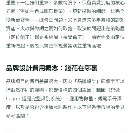
重塑不一定推倒重來。多數情況下，保留具識別度的核心
元素（例如主色或圖形骨架）、更新過時的細節，比完全
換新更安全——既修正問題，又不會流失多年累積的認知
資產。大改與微調之間如何取捨，取決於問題出在策略層
（定位錯了）還是系統層（視覺舊了）：前者需要由定位
重新做起，後者只需更新視覺識別並重新落地。
品牌設計費用概念：錢花在哪裏
品牌項目的費用差異很大，因為「品牌設計」四個字可以
指截然不同的範圍。影響價格的四個主因：
範圍
（只做
Logo，還是完整識別系統）、
應用物數量
、
規範手冊深
度
，以及是否包含後續物料製作。以下是香港市場的常見
參考區間：