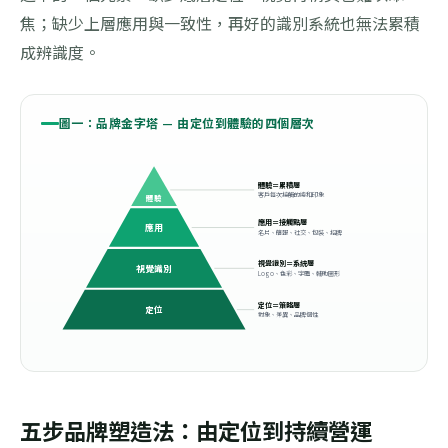
焦；缺少上層應用與一致性，再好的識別系統也無法累積
成辨識度。
圖一：品牌金字塔 — 由定位到體驗的四個層次
體驗＝累積層
客戶每次接觸的總和印象
體驗
應用＝接觸點層
應用
名片、簡報、社交、包裝、招牌
視覺識別＝系統層
視覺識別
Logo、色彩、字體、輔助圖形
定位＝策略層
定位
對象、差異、品牌個性
五步品牌塑造法：由定位到持續營運