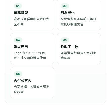
01
02
業務轉型
形象老化
產品或客群與創立時已完
視覺停留在多年前，與同
全不同
業比較明顯失色
03
04
難以應用
物料不一致
Logo 在小尺寸、深色
各渠道自行發揮，色彩字
底、社交頭像難以使用
體各異
05
合併或更名
公司架構、名稱或市場定
位改變