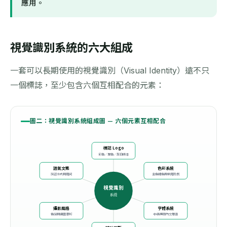
應用。
視覺識別系統的六大組成
一套可以長期使用的視覺識別（Visual Identity）遠不只
一個標誌，至少包含六個互相配合的元素：
圖二：視覺識別系統組成圖 — 六個元素互相配合
標誌 Logo
彩色／單色／反白版本
語氣文案
色彩系統
說話方式與用詞
主色輔色與使用比例
視覺識別
系統
攝影風格
字體系統
色調與選圖準則
中英標題內文層級