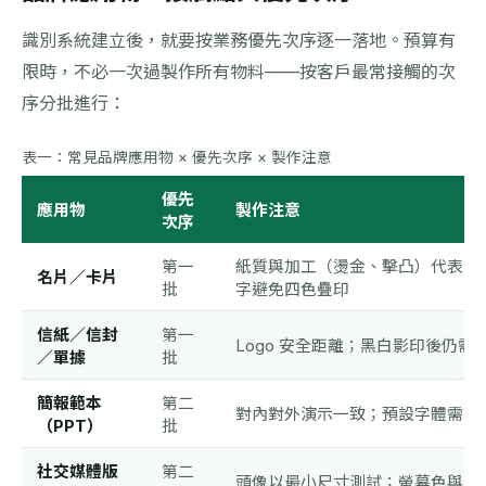
識別系統建立後，就要按業務優先次序逐一落地。預算有
限時，不必一次過製作所有物料——按客戶最常接觸的次
序分批進行：
表一：常見品牌應用物 × 優先次序 × 製作注意
優先
應用物
製作注意
次序
第一
紙質與加工（燙金、擊凸）代表品
名片／卡片
批
字避免四色疊印
信紙／信封
第一
Logo 安全距離；黑白影印後仍需
／單據
批
簡報範本
第二
對內對外演示一致；預設字體需全
（PPT）
批
社交媒體版
第二
頭像以最小尺寸測試；螢幕色與印