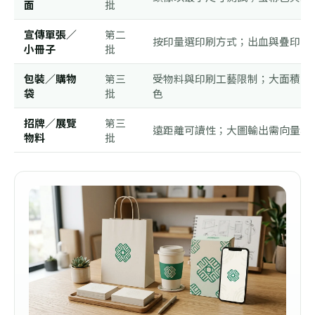
面
批
宣傳單張／
第二
按印量選印刷方式；出血與疊印設
小冊子
批
包裝／購物
第三
受物料與印刷工藝限制；大面積品
袋
批
色
招牌／展覽
第三
遠距離可讀性；大圖輸出需向量檔
物料
批