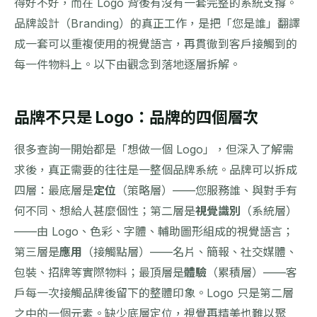
得好不好，而在 Logo 背後有沒有一套完整的系統支撐。
品牌設計（Branding）的真正工作，是把「您是誰」翻譯
成一套可以重複使用的視覺語言，再貫徹到客戶接觸到的
每一件物料上。以下由觀念到落地逐層拆解。
品牌不只是 Logo：品牌的四個層次
很多查詢一開始都是「想做一個 Logo」，但深入了解需
求後，真正需要的往往是一整個品牌系統。品牌可以拆成
四層：最底層是
定位
（策略層）——您服務誰、與對手有
何不同、想給人甚麼個性；第二層是
視覺識別
（系統層）
——由 Logo、色彩、字體、輔助圖形組成的視覺語言；
第三層是
應用
（接觸點層）——名片、簡報、社交媒體、
包裝、招牌等實際物料；最頂層是
體驗
（累積層）——客
戶每一次接觸品牌後留下的整體印象。Logo 只是第二層
之中的一個元素。缺少底層定位，視覺再精美也難以聚