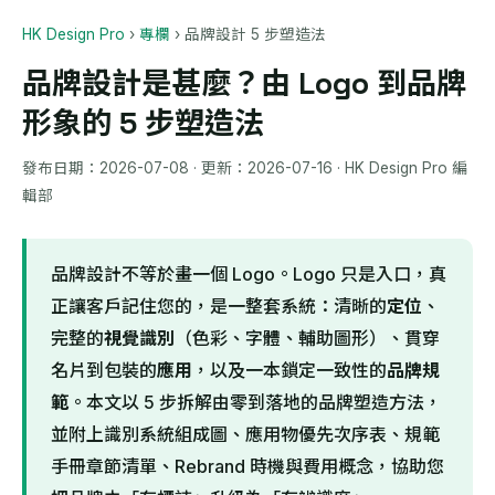
HK Design Pro
›
專欄
›
品牌設計 5 步塑造法
品牌設計是甚麼？由 Logo 到品牌
形象的 5 步塑造法
發布日期：
2026-07-08
· 更新：
2026-07-16
· HK Design Pro 編
輯部
品牌設計不等於畫一個 Logo。Logo 只是入口，真
正讓客戶記住您的，是一整套系統：清晰的
定位
、
完整的
視覺識別
（色彩、字體、輔助圖形）、貫穿
名片到包裝的
應用
，以及一本鎖定一致性的
品牌規
範
。本文以 5 步拆解由零到落地的品牌塑造方法，
並附上識別系統組成圖、應用物優先次序表、規範
手冊章節清單、Rebrand 時機與費用概念，協助您