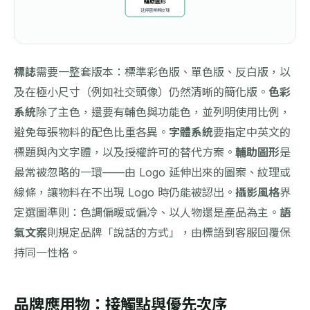
輔助圖形
延伸圖案與紋理
標誌
需要一整套版本：標準彩色版、單色版、反白版，以
及在極小尺寸（例如社交頭像）仍然清晰的簡化版。
色彩
系統
除了主色，還要有輔色與功能色，並列明使用比例，
避免每張物料的配色比重各異。
字體系統
要指定中英文的
標題與內文字體，以及授權許可的替代方案。
輔助圖形
是
最常被忽略的一環——由 Logo 延伸出來的圖案、紋理或
線條，讓物料在不出現 Logo 時仍能被認出。
攝影風格
界
定選圖準則：色調偏暖或偏冷、以人物還是產品為主。
語
氣文案
則規定品牌「說話的方式」，由標語到客服回覆保
持同一性格。
品牌應用物：接觸點與優先次序