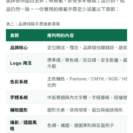
品牌很快面目全非；有規範，即使多年後換了設計師，成
品仍然一致。一份實用的規範手冊至少涵蓋以下章節：
表二：品牌規範手冊章節清單
章節
應列明的內容
品牌核心
定位陳述、理念、品牌個性關鍵詞、語氣方
標準版／單色版／反白版、安全距離、最小
Logo 用法
示範
主色輔色、Pantone／CMYK／RGB／HE
色彩系統
比例
字體系統
中英標題與內文字體、字級層級、授權替代
輔助圖形
圖形元素、使用場景、留白與縮放規則
攝影／插圖風
色調、構圖、選圖準則與反面例子
格