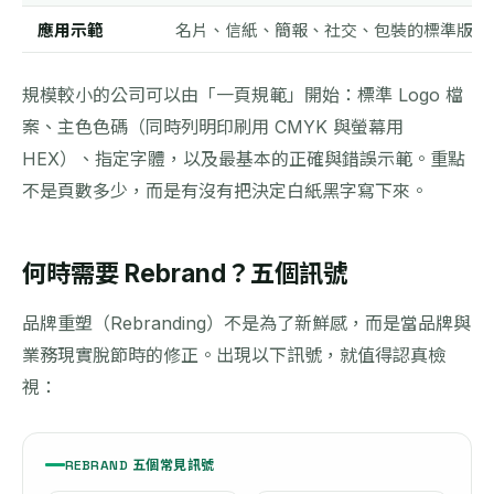
應用示範
名片、信紙、簡報、社交、包裝的標準版式
規模較小的公司可以由「一頁規範」開始：標準 Logo 檔
案、主色色碼（同時列明印刷用 CMYK 與螢幕用
HEX）、指定字體，以及最基本的正確與錯誤示範。重點
不是頁數多少，而是有沒有把決定白紙黑字寫下來。
何時需要 Rebrand？五個訊號
品牌重塑（Rebranding）不是為了新鮮感，而是當品牌與
業務現實脫節時的修正。出現以下訊號，就值得認真檢
視：
REBRAND 五個常見訊號