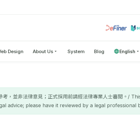
eb Design
About Us
System
Blog
English
並非法律意見；正式採用前請經法律專業人士審閱。/ This page is
gal advice; please have it reviewed by a legal professional 