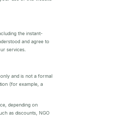
cluding the instant-
understood and agree to
ur services.
 only and is not a formal
ation (for example, a
tice, depending on
 (such as discounts, NGO