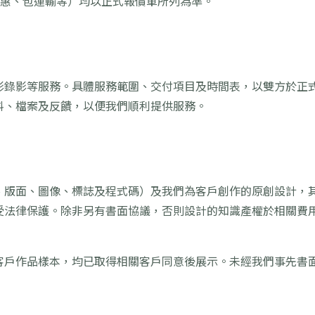
優惠、包運輸等）均以正式報價單所列為準。
影錄影等服務。具體服務範圍、交付項目及時間表，以雙方於正
料、檔案及反饋，以便我們順利提供服務。
、版面、圖像、標誌及程式碼）及我們為客戶創作的原創設計，
受法律保護。除非另有書面協議，否則設計的知識產權於相關費
客戶作品樣本，均已取得相關客戶同意後展示。未經我們事先書