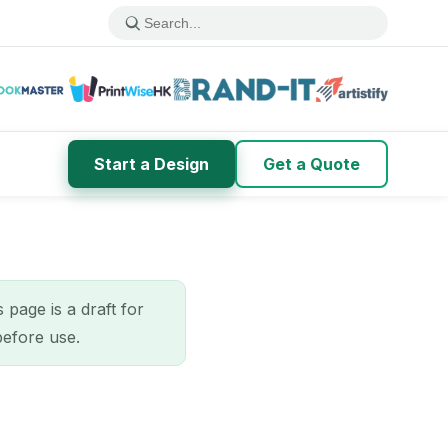
Start a Design
Get a Quote
 a draft for
before use.