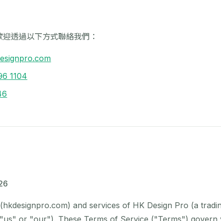
歡迎透過以下方式聯絡我們：
esignpro.com
96 1104
46
26
(hkdesignpro.com) and services of HK Design Pro (a tradi
or "our"). These Terms of Service ("Terms") govern yo