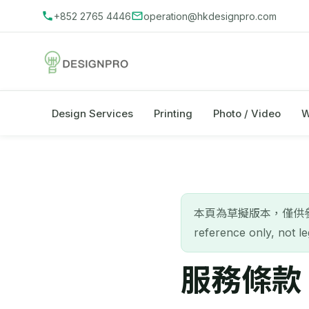
+852 2765 4446
operation@hkdesignpro.com
Design Services
Printing
Photo / Video
W
本頁為草擬版本，僅供參考，
reference only, not le
服務條款