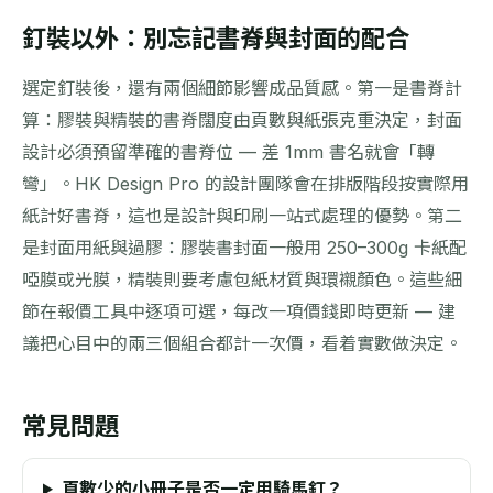
釘裝以外：別忘記書脊與封面的配合
選定釘裝後，還有兩個細節影響成品質感。第一是書脊計
算：膠裝與精裝的書脊闊度由頁數與紙張克重決定，封面
設計必須預留準確的書脊位 — 差 1mm 書名就會「轉
彎」。HK Design Pro 的設計團隊會在排版階段按實際用
紙計好書脊，這也是設計與印刷一站式處理的優勢。第二
是封面用紙與過膠：膠裝書封面一般用 250–300g 卡紙配
啞膜或光膜，精裝則要考慮包紙材質與環襯顏色。這些細
節在報價工具中逐項可選，每改一項價錢即時更新 — 建
議把心目中的兩三個組合都計一次價，看着實數做決定。
常見問題
頁數少的小冊子是否一定用騎馬釘？