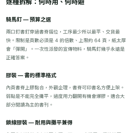
逐種拆解：何時用、何時避
騎馬釘 — 預算之選
兩口釘書釘穿過書脊摺位，工序最少所以最平、交貨最
快。限制是頁數必須是 4 的倍數、上限約 64 頁，紙太厚
會「彈開」。一次性派發的宣傳物料，騎馬釘幾乎永遠是
正確答案。
膠裝 — 書的標準格式
內頁書脊上膠黏合，外觀企理，書脊可印書名方便上架。
弱點是不能完全攤平，過度用力翻開有機會爆膠。適合大
部分閱讀為主的書刊。
鎖線膠裝 — 耐用與攤平兼得