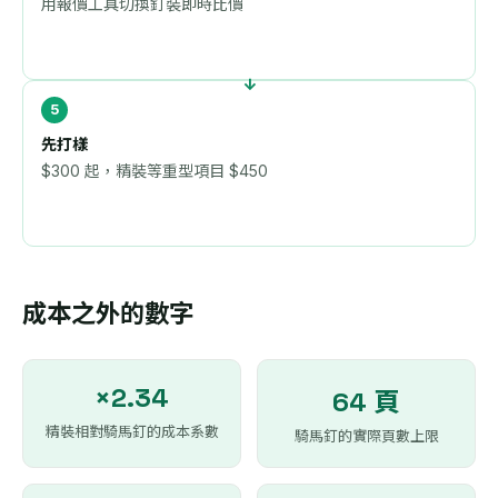
用報價工具切換釘裝即時比價
先打樣
$300 起，精裝等重型項目 $450
成本之外的數字
×2.34
64 頁
精裝相對騎馬釘的成本系數
騎馬釘的實際頁數上限