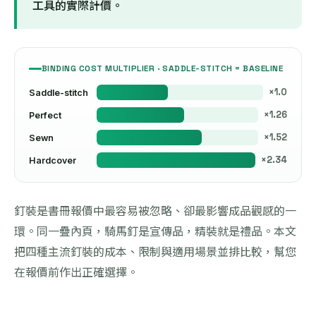
工具的實際計價。
BINDING COST MULTIPLIER · SADDLE-STITCH = BASELINE
×1.0
Saddle-stitch
×1.26
Perfect
×1.52
Sewn
×2.34
Hardcover
釘裝是書冊報價中最容易被忽略、卻最影響成品觀感的一
環。同一疊內頁，騎馬釘是宣傳品，精裝就是禮品。本文
把四種主流釘裝的成本、限制與適用場景並排比較，幫您
在報價前作出正確選擇。