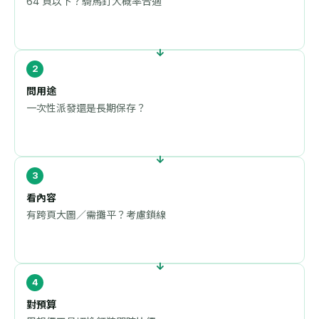
64 頁以下？騎馬釘大概率合適
問用途
一次性派發還是長期保存？
看內容
有跨頁大圖／需攤平？考慮鎖線
對預算