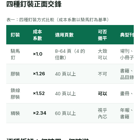
四種釘裝正面交鋒
表一：四種釘裝方式比較（成本系數以騎馬釘為基準）
成本
可否
釘裝
適用頁數
典型刊物
系數
攤平
騎馬
8–64 頁（4 的
大致
場刊、通
×1.0
釘
倍數）
可以
小冊子
書籍、課
×1.26
膠裝
40 頁以上
不可
品目錄
鎖線
×1.52
40 頁以上
可以
畫冊、攝
膠裝
視乎
年報、紀
×2.34
精裝
60 頁以上
內芯
書籍