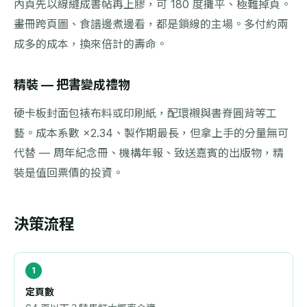
內頁先以線縫成書帖再上膠，可 180 度攤平、極難掉頁。
畫冊跨頁圖、食譜邊煮邊看，都是鎖線的主場。多付約兩
成多的成本，換來倍計的壽命。
精裝 — 把書變成禮物
硬卡板封面包裱布料或印刷紙，配環襯與書脊圓背等工
藝。成本系數 ×2.34、製作期最長，但拿上手的分量無可
代替 — 周年紀念冊、機構年報、致送嘉賓的出版物，精
裝是值回票價的投資。
決策流程
定頁數