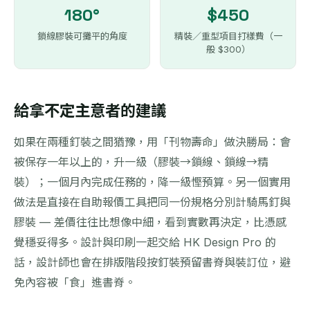
180°
$450
鎖線膠裝可攤平的角度
精裝／重型項目打樣費（一
般 $300）
給拿不定主意者的建議
如果在兩種釘裝之間猶豫，用「刊物壽命」做決勝局：會
被保存一年以上的，升一級（膠裝→鎖線、鎖線→精
裝）；一個月內完成任務的，降一級慳預算。另一個實用
做法是直接在自助報價工具把同一份規格分別計騎馬釘與
膠裝 — 差價往往比想像中細，看到實數再決定，比憑感
覺穩妥得多。設計與印刷一起交給 HK Design Pro 的
話，設計師也會在排版階段按釘裝預留書脊與裝訂位，避
免內容被「食」進書脊。