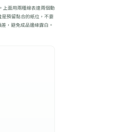
。上面用兩種線表達兩個動
位
是預留黏合的紙位，不要
偏差，避免成品邊緣露白。