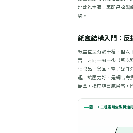
地蓋為主體，再配吊牌與
線。
紙盒結構入門：反
紙盒盒型有數十種，但以
舌，方向一前一後（所以
化妝品、藥品、電子配件
起，抗壓力好，是網店寄
硬盒，挺度與質感最高，
圖一：三種常用盒型與適