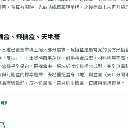
緞帶。預算有限時，先做貼紙標籤與吊牌，之後銷量上來再升級
插盒、飛機盒、天地蓋
下三種已覆蓋市場上絕大部分需求。
反插盒
是最常見的長方形摺
稱「反插」），出貨時攤平運送、到手摺合成型，材料利用率高
外盒幾乎全是它。
飛機盒
由一張坑紙啤切後摺合成型，完全無需
貨與訂閱盒的標準選擇。
天地蓋
把盒身（地）與盒蓋（天）分開
開盒體驗最好，成本也最高，常見於手機盒、首飾與高級禮盒。
用場景