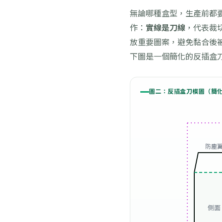
無論哪種盒型，生產前都
作：
實線是刀線
，代表裁
放重要圖案，避免黏合後
下圖是一個簡化的反插盒
圖二：反插盒刀模圖（簡化
防塵
側面