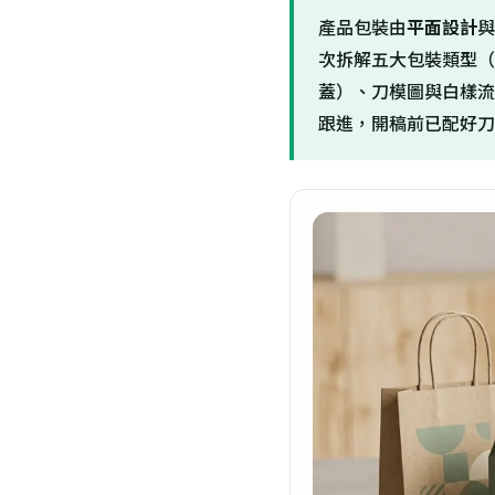
產品包裝由
平面設計
與
次拆解五大包裝類型（
蓋）、刀模圖與白樣流程
跟進，開稿前已配好刀