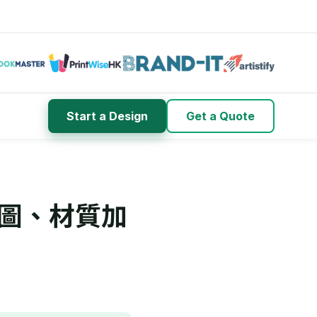
Start a Design
Get a Quote
圖、材質加