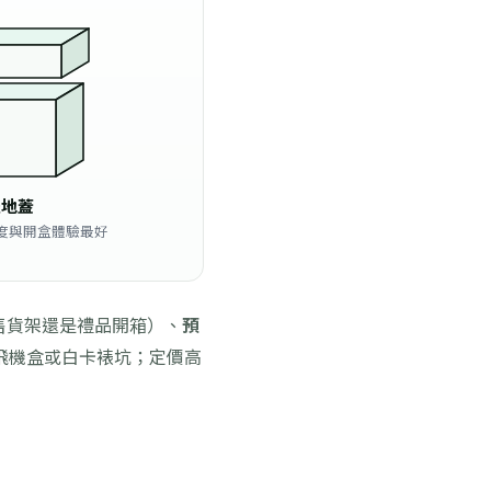
天地蓋
度與開盒體驗最好
售貨架還是禮品開箱）、
預
飛機盒或白卡裱坑；定價高