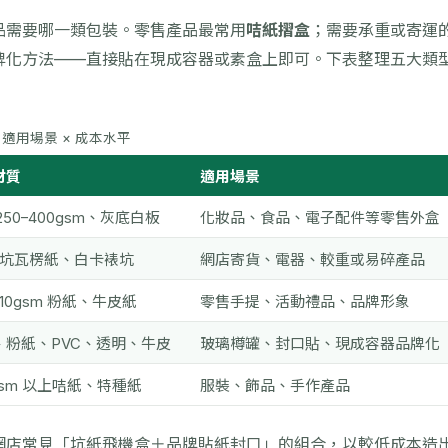
品需要哪一類包裝。零售產品最常用
咭紙摺盒
；需要承重或寄運
牌化方法——直接貼在現成容器或素盒上即可。下表整理五大類
 適用場景 × 成本水平
材質
適用場景
250–400gsm、灰底白板
化妝品、食品、電子配件等零售外盒
B 坑瓦楞紙、白卡裱坑
網店寄貨、電器、較重或易碎產品
–210gsm 粉紙、牛皮紙
零售手提、活動禮品、品牌形象
、粉紙、PVC、透明、牛皮
玻璃樽罐、封口貼、現成容器品牌化
gsm 以上咭紙、特種紙
服裝、飾品、手作產品
網店常見「坑紙飛機盒＋品牌貼紙封口」的組合，以較低成本造