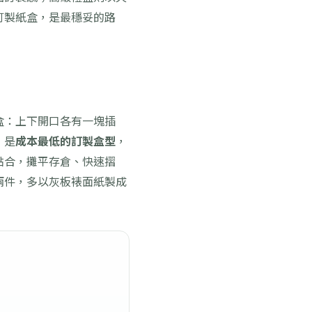
訂製紙盒，是最穩妥的路
盒：上下開口各有一塊插
，是
成本最低的訂製盒型
，
黏合，攤平存倉、快速摺
兩件，多以灰板裱面紙製成