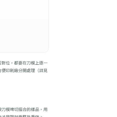
否對位，都要在刀模上逐一
方便印刷廠分開處理（詳見
按刀模啤切摺合的樣品，用