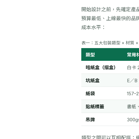
開始設計之前，先確定產
預算最低、上線最快的品
成本水平：
表一：五大包裝類型 × 材質 ×
類型
常用
咭紙盒（摺盒）
白卡 
坑紙盒
E／
紙袋
157
貼紙標籤
書紙
吊牌
300
類型之間可以互相配搭：