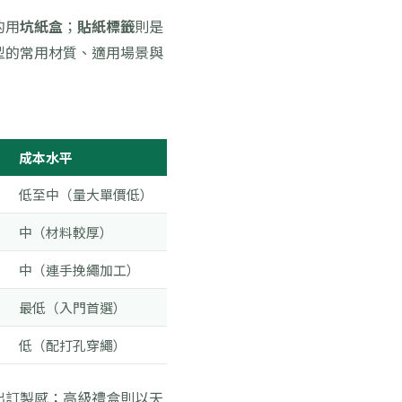
的用
坑紙盒
；
貼紙標籤
則是
型的常用材質、適用場景與
成本水平
低至中（量大單價低）
中（材料較厚）
中（連手挽繩加工）
最低（入門首選）
低（配打孔穿繩）
出訂製感；高級禮盒則以天