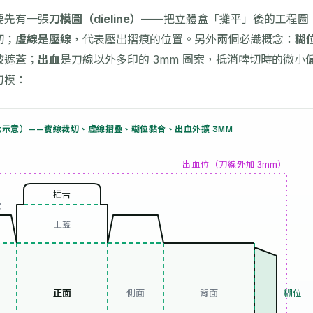
要先有一張
刀模圖（dieline）
——把立體盒「攤平」後的工程圖
切；
虛線是壓線
，代表壓出摺痕的位置。另外兩個必識概念：
糊
被遮蓋；
出血
是刀線以外多印的 3mm 圖案，抵消啤切時的微小
刀模：
示意）——實線裁切、虛線摺疊、糊位黏合、出血外擴 3MM
出血位（刀線外加 3mm）
插舌
翼
上蓋
正面
側面
背面
糊位