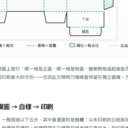
下蓋
插舌
線＝裁切
壓線＝摺疊
糊位＝黏合位
出血
模圖上進行：哪一格是正面、哪一格是側面、圖案跨格摺起後能
面印刷最大的分別——也因此交稿時刀模線要保留在獨立圖層，
 → 白樣 → 印刷
，一般經過以下五步。其中最重要的是
白樣
：以未印刷的白紙板