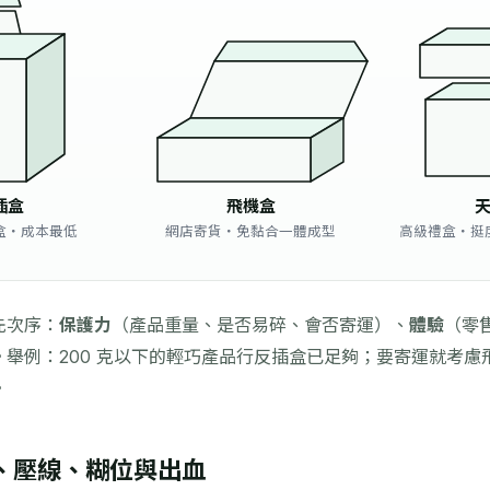
插盒
飛機盒
盒・成本最低
網店寄貨・免黏合一體成型
高級禮盒・挺
先次序：
保護力
（產品重量、是否易碎、會否寄運）、
體驗
（零
舉例：200 克以下的輕巧產品行反插盒已足夠；要寄運就考慮
。
、壓線、糊位與出血