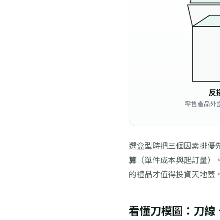
反
零售產品外
選盒型時把三個因素排優
算
（單件成本與起訂量）。
的禮品才值得投資天地蓋
看懂刀模圖：刀線