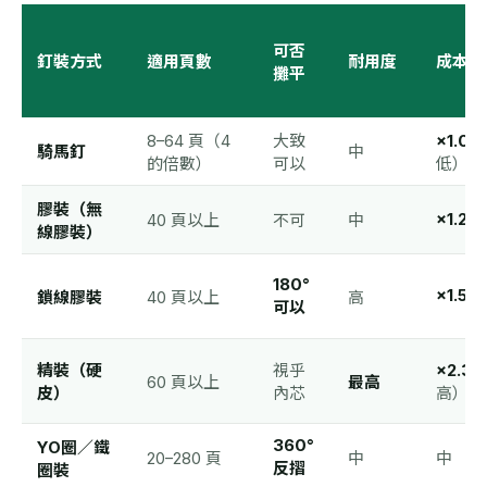
可否
釘裝方式
適用頁數
耐用度
成本水
攤平
8–64 頁（4
大致
×1.0
（
騎馬釘
中
的倍數）
可以
低）
膠裝（無
×1.26
40 頁以上
不可
中
線膠裝）
180°
×1.52
鎖線膠裝
40 頁以上
高
可以
精裝（硬
視乎
×2.34
60 頁以上
最高
皮）
內芯
高）
360°
YO圈／鐵
20–280 頁
中
中
反摺
圈裝