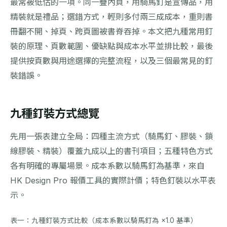
最常被低估的一項。同一疊內頁，用騎馬釘是宣傳品，用
精裝就是禮品；選錯方式，輕則多付兩三成成本，重則書
冊翻不開、掉頁、跨頁圖被書脊吞掉。本文把九種常用釘
裝的原理、頁數範圍、優缺點與成本水平並排比較，最後
提供按頁數與用途選擇的完整流程，以及三個最常見的釘
裝錯誤。
九種釘裝方式總覽
先用一張表建立全局：四種主流方式（騎馬釘、膠裝、鎖
線膠裝、精裝）覆蓋九成以上的書刊項目；五種特色方式
各有明確的專屬場景。成本系數以騎馬釘為基準，來自
HK Design Pro 報價工具的實際計價；特色釘裝以水平表
示。
表一：九種釘裝方式比較（成本系數以騎馬釘為 ×1.0 基準）