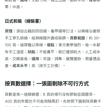
平：
中高。
日式和裝（線裝書）
原理：
源自古籍的四目綴、龜甲綴等訂法，以棉線沿書側
手工穿孔綁縫，結與線路外露成裝飾。
頁數範圍：
約 20–
100 頁，過厚難以穿線。
優點：
東方美學強烈，每一本都
有手工溫度；
缺點：
不能攤平、裝訂邊損耗大、人工成本
高、交期最長。
適用：
茶譜、詩集、展覽圖錄、限量禮品
書。
成本水平：
高（按手工計價）。
按頁數選擇：一張圖剔除不可行方式
頁數是第一道硬篩選：8 頁的場刊沒有膠裝這個選項，
400 頁的年鑑也不可能用騎馬釘。先對照下圖剔除頁數不