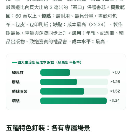
殼四邊比內頁大出約 3 毫米的「飄口」保護書芯。
頁數範
圍：
60 頁以上。
優點：
最耐用、最具分量，書殼可包
布、包皮、包印刷紙；
缺點：
成本最高（×2.34）、製作
期最長，重量與運費同步上升。
適用：
年報、紀念冊、精
品出版物、致送嘉賓的禮品書。
成本水平：
最高。
四大主流釘裝成本系數（騎馬釘＝基準）
×1.0
騎馬釘
×1.26
膠裝
×1.52
鎖線膠裝
×2.34
精裝
五種特色釘裝：各有專屬場景