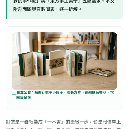
露的手作感」與「東方手工美學」五類需求。本文
附剖面圖與頁數圖表，逐一拆解。
由左至右：騎馬釘攤平小冊子、膠裝方脊、鎖線精裝書芯、YO
圈筆記簿
釘裝是一疊紙變成「一本書」的最後一步，也是報價單上