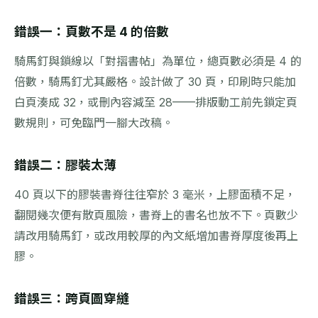
錯誤一：頁數不是 4 的倍數
騎馬釘與鎖線以「對摺書帖」為單位，總頁數必須是 4 的
倍數，騎馬釘尤其嚴格。設計做了 30 頁，印刷時只能加
白頁湊成 32，或刪內容減至 28——排版動工前先鎖定頁
數規則，可免臨門一腳大改稿。
錯誤二：膠裝太薄
40 頁以下的膠裝書脊往往窄於 3 毫米，上膠面積不足，
翻閱幾次便有散頁風險，書脊上的書名也放不下。頁數少
請改用騎馬釘，或改用較厚的內文紙增加書脊厚度後再上
膠。
錯誤三：跨頁圖穿縫