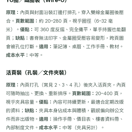
YO圈／鐵圈裝（Wire-O）
原理：
內頁與封面沿裝訂邊打排孔，穿入雙線金屬圈後壓
合。
頁數範圍：
約 20–280 頁，視乎圈徑（6–32 毫
米）。
優點：
可 360 度反摺、完全攤平，單手持握也能翻
頁；
缺點：
書脊無法印字、金屬圈受壓容易變形，跨頁圖
會被孔位打斷。
適用：
筆記簿、桌曆、工作手冊、教材。
成本水平：
中等。
活頁裝（孔裝／文件夾裝）
原理：
內頁打孔（常見 2、3、4 孔）後夾入活頁夾，內頁
可隨時抽出、更換、重新排序。
頁數範圍：
20–400 頁，
視乎夾具容量。
優點：
內容可持續更新，最適合定期改版
的資料；
缺點：
夾具本身佔成本與體積，觀感偏向辦公文
件而非出版物。
適用：
操作手冊、價目表、樓書資料冊、
內部制度文件。
成本水平：
中等（夾具另計）。