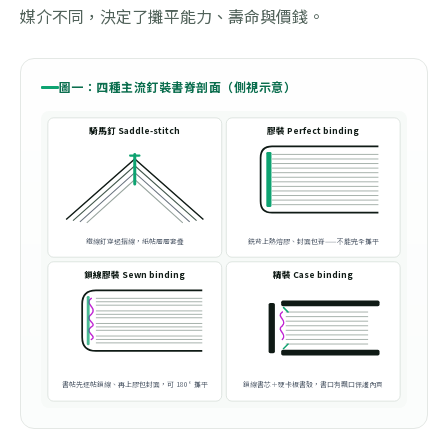
媒介不同，決定了攤平能力、壽命與價錢。
圖一：四種主流釘裝書脊剖面（側視示意）
騎馬釘 Saddle-stitch
膠裝 Perfect binding
鐵線釘穿過摺線，紙帖層層套疊
銑背上熱熔膠、封面包脊——不能完全攤平
鎖線膠裝 Sewn binding
精裝 Case binding
書帖先逐帖鎖線、再上膠包封面，可 180° 攤平
鎖線書芯＋硬卡板書殼，書口有飄口保護內頁