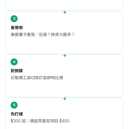
看使用
需要攤平書寫／反摺？跨頁大圖多？
對預算
在報價工具切換釘裝即時比價
先打樣
$300 起；精裝等重型項目 $450