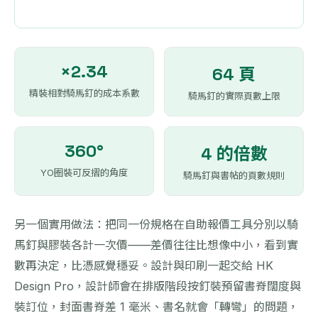
×2.34
64 頁
精裝相對騎馬釘的成本系數
騎馬釘的實際頁數上限
360°
4 的倍數
YO圈裝可反摺的角度
騎馬釘與書帖的頁數規則
另一個實用做法：把同一份規格在自助報價工具分別以騎
馬釘與膠裝各計一次價——差價往往比想像中小，看到實
數再決定，比憑感覺穩妥。設計與印刷一起交給 HK
Design Pro，設計師會在排版階段按釘裝預留書脊闊度與
裝訂位，封面書脊差 1 毫米、書名就會「轉彎」的問題，