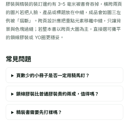
膠裝與精裝的裝訂邊約有 3–5 毫米被書脊吞掉，橫跨兩頁
的圖片若把人臉、產品或標題放在中縫，成品會如圖三左
例被「摺斷」。跨頁設計應把重點元素移離中縫，只讓背
景與色塊過縫；若整本書以跨頁大圖為主，直接選可攤平
的鎖線膠裝或 YO圈更穩妥。
常見問題
頁數少的小冊子是否一定用騎馬釘？
鎖線膠裝比普通膠裝貴約兩成，值得嗎？
精裝書需要先打樣嗎？