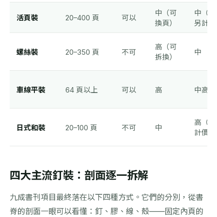
中（可
中（夾
活頁裝
20–400 頁
可以
換頁）
另計）
高（可
螺絲裝
20–350 頁
不可
中
拆換）
車線平裝
64 頁以上
可以
高
中高
高（手
日式和裝
20–100 頁
不可
中
計價）
四大主流釘裝：剖面逐一拆解
九成書刊項目最終落在以下四種方式。它們的分別，從書
脊的剖面一眼可以看懂：釘、膠、線、殼——固定內頁的