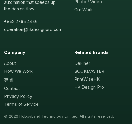
Photo / Video
automation that speeds up
the design flow
Our Work
+852 2765 4446
operation@hkdesignpro.com
Company
Related Brands
About
DeFiner
How We Work
BOOKMASTER
PrintWiseHK
專欄
HK Design Pro
Contact
Privacy Policy
Terms of Service
© 2026 HobbyLand Technology Limited. All rights reserved.