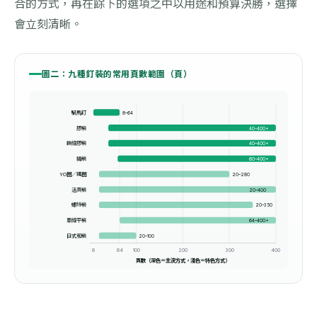
合的方式，再在餘下的選項之中以用途和預算決勝，選擇
會立刻清晰。
圖二：九種釘裝的常用頁數範圍（頁）
騎馬釘
8–64
膠裝
40–400+
鎖線膠裝
40–400+
精裝
60–400+
YO圈／鐵圈
20–280
活頁裝
20–400
螺絲裝
20–350
車線平裝
64–400+
日式和裝
20–100
8
64
100
200
300
400
頁數（深色＝主流方式，淺色＝特色方式）