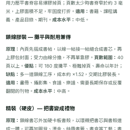
用力壓平書脊容易爆膠掉頁；頁數太少時書脊窄於約 3 毫
米，上膠面積不足，牢固度打折。
適用：
書籍、課程講
義、產品目錄、期刊。
成本水平：
中低。
鎖線膠裝 — 攤平與耐用兼得
原理：
內頁先摺成書帖，以線一帖接一帖縫合成書芯，再
上膠包封面；受力由線分擔，不再單靠膠。
頁數範圍：
40
頁以上。
優點：
可 180 度攤平、極難掉頁、壽命以年計；
缺點：
多一道鎖線工序，成本約 ×1.52，交期比膠裝長。
適用：
畫冊、攝影集、食譜、樂譜、需要長期保存或反覆
翻閱的刊物。
成本水平：
中高。
精裝（硬皮）— 把書變成禮物
原理：
鎖線書芯外加硬卡板書殼，以環襯把書芯與書殼連
成一體，可再加圓背、燙金、絲帶書籤、書盒等工藝；書