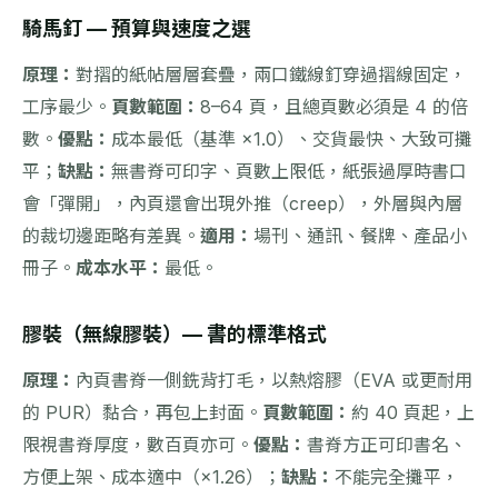
騎馬釘 — 預算與速度之選
原理：
對摺的紙帖層層套疊，兩口鐵線釘穿過摺線固定，
工序最少。
頁數範圍：
8–64 頁，且總頁數必須是 4 的倍
數。
優點：
成本最低（基準 ×1.0）、交貨最快、大致可攤
平；
缺點：
無書脊可印字、頁數上限低，紙張過厚時書口
會「彈開」，內頁還會出現外推（creep），外層與內層
的裁切邊距略有差異。
適用：
場刊、通訊、餐牌、產品小
冊子。
成本水平：
最低。
膠裝（無線膠裝）— 書的標準格式
原理：
內頁書脊一側銑背打毛，以熱熔膠（EVA 或更耐用
的 PUR）黏合，再包上封面。
頁數範圍：
約 40 頁起，上
限視書脊厚度，數百頁亦可。
優點：
書脊方正可印書名、
方便上架、成本適中（×1.26）；
缺點：
不能完全攤平，