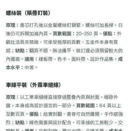
螺絲裝（賬冊釘裝）
原理：
書芯打孔後以金屬螺絲釘鎖緊，螺絲可加長桿，日
後仍可拆開加減內頁。
頁數範圍：
20–350 頁。
優點：
外
觀比活頁夾精緻、可承受極厚的頁數、五金件本身有質
感；
缺點：
翻頁不順、無法攤平，裝訂邊必須預留較大的
內邊距。
適用：
樣板冊、色卡、面料冊、設計作品集。
成
本水平：
中等。
車線平裝（外露車縫線）
原理：
以工業車縫線直接穿過整疊內頁與封面，線跡外
露，本身成為設計語言的一部分。
頁數範圍：
64 頁以上
至數百頁。
優點：
結實耐翻、書脊可自然攤開、手作感強
烈；
缺點：
線色需要與設計配合，可承接的工房較少、交
期較長。
適用：
文創刊物、獨立出版、品牌手冊。
成本水