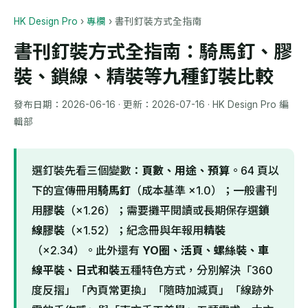
HK Design Pro
›
專欄
›
書刊釘裝方式全指南
書刊釘裝方式全指南：騎馬釘、膠
裝、鎖線、精裝等九種釘裝比較
發布日期：
2026-06-16
· 更新：
2026-07-16
· HK Design Pro 編
輯部
選釘裝先看三個變數：
頁數、用途、預算
。64 頁以
下的宣傳冊用
騎馬釘
（成本基準 ×1.0）；一般書刊
用
膠裝
（×1.26）；需要攤平閱讀或長期保存選
鎖
線膠裝
（×1.52）；紀念冊與年報用
精裝
（×2.34）。此外還有
YO圈、活頁、螺絲裝、車
線平裝、日式和裝
五種特色方式，分別解決「360
度反摺」「內頁常更換」「隨時加減頁」「線跡外