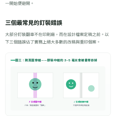
一開始便避開。
三個最常見的釘裝錯誤
大部分釘裝翻車不在印刷廠，而在設計檔案定稿之前。以
下三個錯誤佔了實務上絕大多數的改稿與重印個案。
圖三：跨頁圖穿縫——膠裝中縫約 3–5 毫米會被書脊吞掉
✗ 主體壓中縫
✓ 主體避開中縫
人臉／標題被書脊「摺斷」
只讓背景與色塊過縫