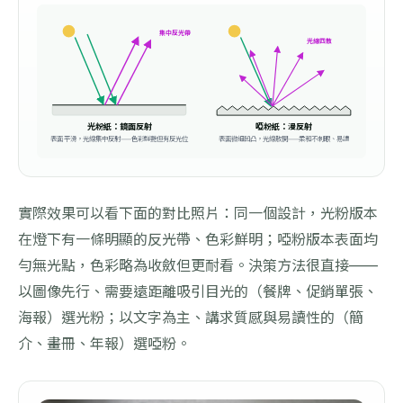
集中反光帶
光線四散
光粉紙：鏡面反射
啞粉紙：漫反射
表面平滑，光線集中反射——色彩鮮艷但有反光位
表面微細凹凸，光線散開——柔和不刺眼、易讀
實際效果可以看下面的對比照片：同一個設計，光粉版本
在燈下有一條明顯的反光帶、色彩鮮明；啞粉版本表面均
勻無光點，色彩略為收斂但更耐看。決策方法很直接——
以圖像先行、需要遠距離吸引目光的（餐牌、促銷單張、
海報）選光粉；以文字為主、講求質感與易讀性的（簡
介、畫冊、年報）選啞粉。