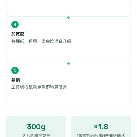
加質感
特種紙／過膠／燙金按場合升級
報價
工具切換紙款克重即時見價差
300g
×1.8
名片的標準克重
特種花紋紙相對普通紙價格