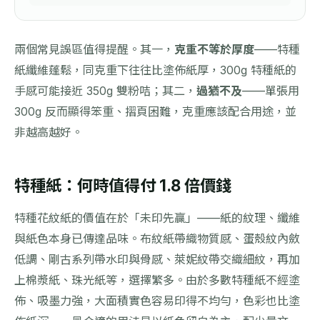
兩個常見誤區值得提醒。其一，
克重不等於厚度
——特種
紙纖維蓬鬆，同克重下往往比塗佈紙厚，300g 特種紙的
手感可能接近 350g 雙粉咭；其二，
過猶不及
——單張用
300g 反而顯得笨重、摺頁困難，克重應該配合用途，並
非越高越好。
特種紙：何時值得付 1.8 倍價錢
特種花紋紙的價值在於「未印先贏」——紙的紋理、纖維
與紙色本身已傳達品味。布紋紙帶織物質感、蛋殼紋內斂
低調、剛古系列帶水印與骨感、萊妮紋帶交織細紋，再加
上棉漿紙、珠光紙等，選擇繁多。由於多數特種紙不經塗
佈、吸墨力強，大面積實色容易印得不均勻，色彩也比塗