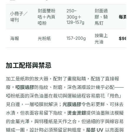
封面雙粉
250–
封面過
小冊子／
咭＋內頁
300g＋
膠、騎
每頁 $
場刊
128–157g
啞粉
馬釘
按需上
157–200g
海報
光粉紙
$980
光油
加工配搭與禁忌
加工是紙款的放大器，配對了畫龍點睛，配錯了直接報
廢。
啞膜過膠
防指紋、耐磨，深色滿版設計幾乎必配——
啞粉紙面的深色油墨在裁切與運輸過程容易磨花「甩色」
見白邊，一層啞膜就解決；
光膜過膠
令色彩更鮮、可抹去
水漬，但表面容易留下指紋。
燙金燙銀
提供油墨無法模擬
的金屬光澤，與特種紙是天作之合，但過細的字與線容易
糊成一團，設計時必須預留足夠粗度。
局部 UV
以亮面與