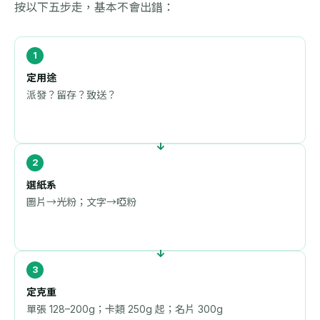
按以下五步走，基本不會出錯：
定用途
派發？留存？致送？
選紙系
圖片→光粉；文字→啞粉
定克重
單張 128–200g；卡類 250g 起；名片 300g