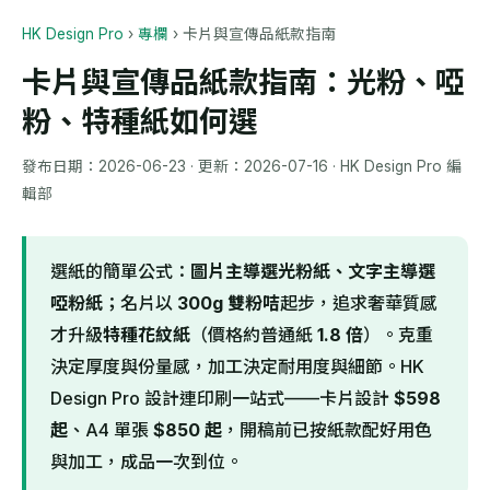
HK Design Pro
›
專欄
›
卡片與宣傳品紙款指南
卡片與宣傳品紙款指南：光粉、啞
粉、特種紙如何選
發布日期：
2026-06-23
· 更新：
2026-07-16
· HK Design Pro 編
輯部
選紙的簡單公式：
圖片主導選光粉紙、文字主導選
啞粉紙
；名片以
300g 雙粉咭
起步，追求奢華質感
才升級
特種花紋紙
（價格約普通紙
1.8 倍
）。克重
決定厚度與份量感，加工決定耐用度與細節。HK
Design Pro 設計連印刷一站式——卡片設計
$598
起
、A4 單張
$850 起
，開稿前已按紙款配好用色
與加工，成品一次到位。