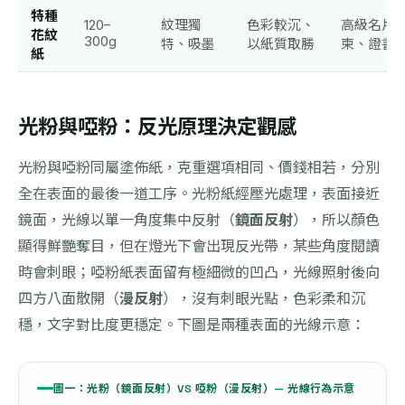
特種
120–
紋理獨
色彩較沉、
高級名片
花紋
300g
特、吸墨
以紙質取勝
柬、證書
紙
光粉與啞粉：反光原理決定觀感
光粉與啞粉同屬塗佈紙，克重選項相同、價錢相若，分別
全在表面的最後一道工序。光粉紙經壓光處理，表面接近
鏡面，光線以單一角度集中反射（
鏡面反射
），所以顏色
顯得鮮艷奪目，但在燈光下會出現反光帶，某些角度閱讀
時會刺眼；啞粉紙表面留有極細微的凹凸，光線照射後向
四方八面散開（
漫反射
），沒有刺眼光點，色彩柔和沉
穩，文字對比度更穩定。下圖是兩種表面的光線示意：
圖一：光粉（鏡面反射）VS 啞粉（漫反射）— 光線行為示意