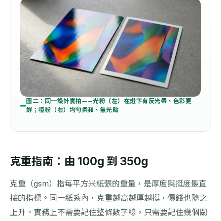
圖二：同一設計實拍——光粉（左）在燈下有反光帶、色彩更
鮮；啞粉（右）均勻柔和、無光點
克重指南：由 100g 到 350g
克重（gsm）指每平方米紙張的重量，是厚度與挺度最直
接的指標。同一紙系內，克重越高越厚越挺，價錢也隨之
上升。實務上不需要記住整條數字線，只需要記住幾個關