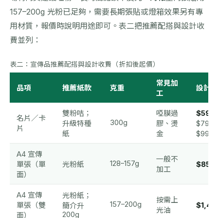
157–200g 光粉已足夠，需要長期張貼或燈箱效果另有專
用材質，報價時說明用途即可。表二把推薦配搭與設計收
費並列：
表二：宣傳品推薦配搭與設計收費（折扣後起價）
常見加
品項
推薦紙款
克重
設計收
工
雙粉咭；
啞膜過
$598
名片／卡
300g
升級特種
膠、燙
$79
片
紙
金
$998
A4 宣傳
一般不
128–157g
單張（單
光粉紙
$850
加工
面）
A4 宣傳
光粉紙；
按需上
157–200g
單張（雙
$1,45
簡介升
光油
200g
面）