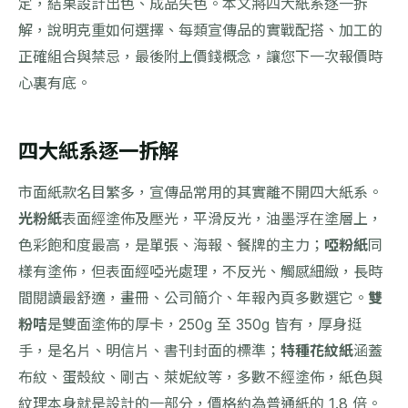
定，結果設計出色、成品失色。本文將四大紙系逐一拆
解，說明克重如何選擇、每類宣傳品的實戰配搭、加工的
正確組合與禁忌，最後附上價錢概念，讓您下一次報價時
心裏有底。
四大紙系逐一拆解
市面紙款名目繁多，宣傳品常用的其實離不開四大紙系。
光粉紙
表面經塗佈及壓光，平滑反光，油墨浮在塗層上，
色彩飽和度最高，是單張、海報、餐牌的主力；
啞粉紙
同
樣有塗佈，但表面經啞光處理，不反光、觸感細緻，長時
間閱讀最舒適，畫冊、公司簡介、年報內頁多數選它。
雙
粉咭
是雙面塗佈的厚卡，250g 至 350g 皆有，厚身挺
手，是名片、明信片、書刊封面的標準；
特種花紋紙
涵蓋
布紋、蛋殼紋、剛古、萊妮紋等，多數不經塗佈，紙色與
紋理本身就是設計的一部分，價格約為普通紙的 1.8 倍。