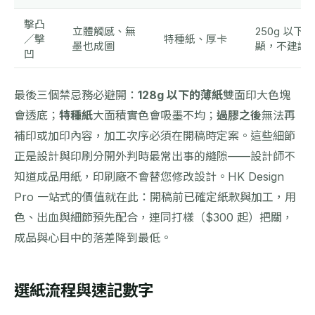
擊凸
立體觸感、無
250g 以下
／擊
特種紙、厚卡
墨也成圖
顯，不建議
凹
最後三個禁忌務必避開：
128g 以下的薄紙
雙面印大色塊
會透底；
特種紙
大面積實色會吸墨不均；
過膠之後
無法再
補印或加印內容，加工次序必須在開稿時定案。這些細節
正是設計與印刷分開外判時最常出事的縫隙——設計師不
知道成品用紙，印刷廠不會替您修改設計。HK Design
Pro 一站式的價值就在此：開稿前已確定紙款與加工，用
色、出血與細節預先配合，連同打樣（$300 起）把關，
成品與心目中的落差降到最低。
選紙流程與速記數字