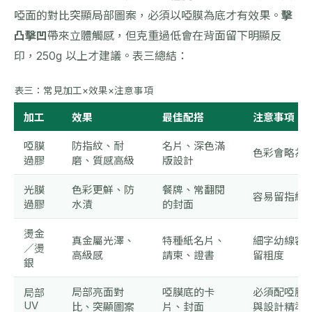
啞面的對比突顯局部圖案，必須以啞膜為底才有效果。
擊
凸擊凹
帶來立體觸感，但克重過低會在背面留下明顯反
印，250g 以上才建議。表三總結：
表三：常見加工×效果×注意事項
加工
效果
最佳配搭
注意事項
啞膜
防指紋、耐
名片、深色滿
色彩會略為
過膠
磨、質感高級
版設計
光膜
色彩更鮮、防
餐牌、常翻閱
容易留指紋
過膠
水漬
的封面
燙金
真金屬光澤、
特種紙名片、
細字幼線容
／燙
高級感
請柬、證書
留粗度
銀
局部亮面對
啞膜底的卡
必須配啞膜
局部
UV
比、突顯圖案
片、封面
與設計精準