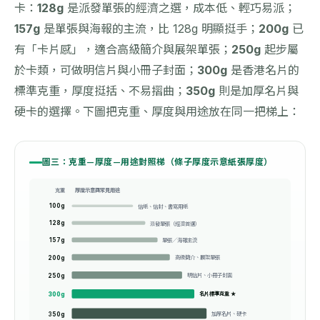
卡：
128g
是派發單張的經濟之選，成本低、輕巧易派；
157g
是單張與海報的主流，比 128g 明顯挺手；
200g
已
有「卡片感」，適合高級簡介與展架單張；
250g
起步屬
於卡類，可做明信片與小冊子封面；
300g
是香港名片的
標準克重，厚度挺括、不易摺曲；
350g
則是加厚名片與
硬卡的選擇。下圖把克重、厚度與用途放在同一把梯上：
圖三：克重—厚度—用途對照梯（條子厚度示意紙張厚度）
厚度示意與常見用途
克重
信紙、信封、書寫用紙
100g
派發單張（經濟首選）
128g
單張／海報主流
157g
高級簡介、展架單張
200g
明信片、小冊子封面
250g
名片標準克重 ★
300g
加厚名片、硬卡
350g