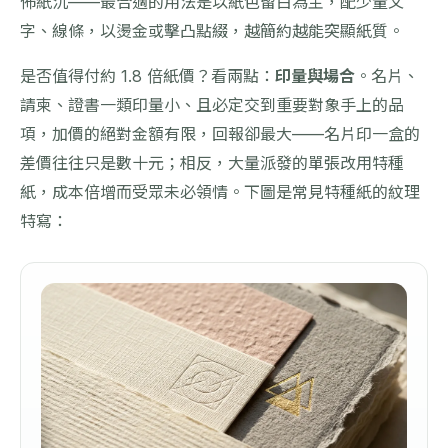
佈紙沉——最合適的用法是以紙色留白為主，配少量文
字、線條，以燙金或擊凸點綴，越簡約越能突顯紙質。
是否值得付約 1.8 倍紙價？看兩點：
印量與場合
。名片、
請柬、證書一類印量小、且必定交到重要對象手上的品
項，加價的絕對金額有限，回報卻最大——名片印一盒的
差價往往只是數十元；相反，大量派發的單張改用特種
紙，成本倍增而受眾未必領情。下圖是常見特種紙的紋理
特寫：