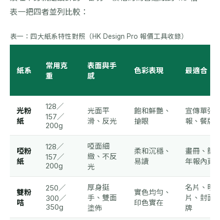
表一把四者並列比較：
表一：四大紙系特性對照（HK Design Pro 報價工具收錄）
常用克
表面與手
紙系
色彩表現
最適合
重
感
128／
光粉
光面平
飽和鮮艷、
宣傳單張
157／
紙
滑、反光
搶眼
報、餐牌
200g
啞面細
128／
啞粉
柔和沉穩、
畫冊、簡
緻、不反
157／
紙
易讀
年報內頁
200g
光
厚身挺
名片、明
250／
雙粉
實色均勻、
手、雙面
片、封面
300／
咭
印色實在
350g
塗佈
牌