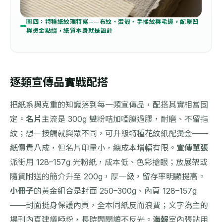
圖四：特種紙紋理特寫——布紋、蛋殼、手揉紋與毛邊，配擊凹
與燙金點綴，紙質本身就是設計
逐類宣傳品實戰配搭
把紙系與克重的知識落到每一類宣傳品，配搭其實相當固
定。
名片
主流是 300g 雙粉咭加啞膜過膠，耐磨、不留指
紋；想一接觸就與眾不同，可升級特種花紋紙配燙金——
紙價貴八成，但名片印量小，總成本增幅有限。
宣傳單張
派街用 128–157g 光粉紙，成本低、色彩搶眼；放展架或
隨貨附送的簡介升至 200g，厚一級，留存率明顯提高。
小冊子
的黃金組合是封面 250–300g、內頁 128–157g
——封面挺身保護內頁，全本同紙反而浪費；文字為主的
場刊內頁建議啞粉，長時間閱讀不反光。
海報
室內張貼用