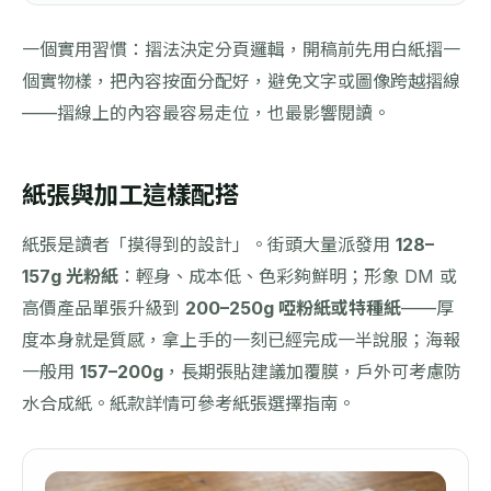
一個實用習慣：摺法決定分頁邏輯，開稿前先用白紙摺一
個實物樣，把內容按面分配好，避免文字或圖像跨越摺線
——摺線上的內容最容易走位，也最影響閱讀。
紙張與加工這樣配搭
紙張是讀者「摸得到的設計」。街頭大量派發用
128–
157g 光粉紙
：輕身、成本低、色彩夠鮮明；形象 DM 或
高價產品單張升級到
200–250g 啞粉紙或特種紙
——厚
度本身就是質感，拿上手的一刻已經完成一半說服；海報
一般用
157–200g
，長期張貼建議加覆膜，戶外可考慮防
水合成紙。紙款詳情可參考
紙張選擇指南
。