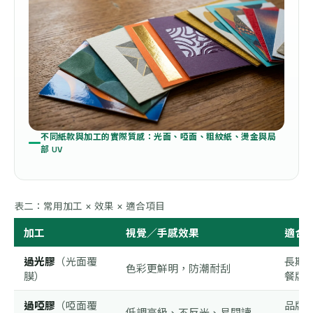
不同紙款與加工的實際質感：光面、啞面、粗紋紙、燙金與局
部 UV
表二：常用加工 × 效果 × 適合項目
加工
視覺／手感效果
適合
過光膠
（光面覆
長期
色彩更鮮明，防潮耐刮
膜）
餐牌
過啞膠
（啞面覆
品牌 
低調高級、不反光、易閱讀