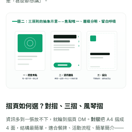
是「甚麼都想講」。
圖二：三原則的抽象示意——焦點唯一、層級分明、留白呼吸
1
2
3
4
一・視覺焦點
二・資訊層級
三・留白
第一眼只停一個位置
標題→副題→內文→行動呼籲
空間越鬆，重點越突出
摺頁如何選？對摺、三摺、風琴摺
資訊多到一張放不下，就輪到摺頁 DM。
對摺
把 A4 摺成
4 面，結構最簡單，適合餐牌、活動流程、簡單簡介——