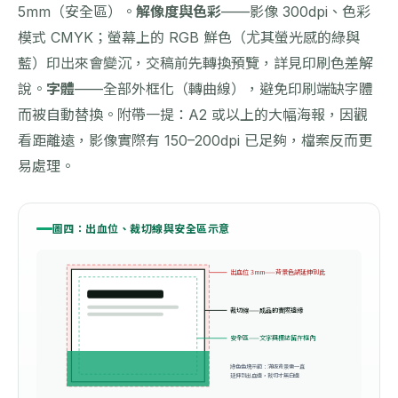
5mm（安全區）。
解像度與色彩
——影像 300dpi、色彩
模式 CMYK；螢幕上的 RGB 鮮色（尤其螢光感的綠與
藍）印出來會變沉，交稿前先轉換預覽，詳見
印刷色差解
說
。
字體
——全部外框化（轉曲線），避免印刷端缺字體
而被自動替換。附帶一提：A2 或以上的大幅海報，因觀
看距離遠，影像實際有 150–200dpi 已足夠，檔案反而更
易處理。
圖四：出血位、裁切線與安全區示意
出血位 3mm——背景色請延伸到此
裁切線——成品的實際邊緣
安全區——文字與標誌留在框內
綠色色塊示範：滿版背景需一直
延伸到出血邊，裁切才無白邊