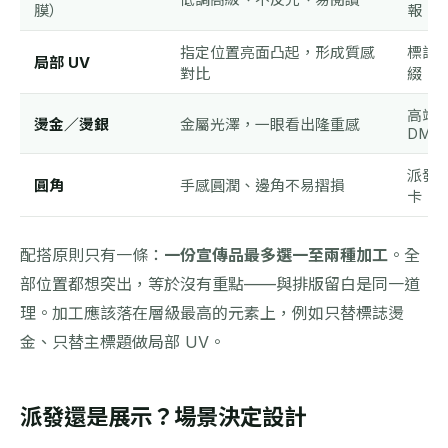
膜）
報
指定位置亮面凸起，形成質感
標誌
局部 UV
對比
綴
高端
燙金／燙銀
金屬光澤，一眼看出隆重感
DM
派發
圓角
手感圓潤、邊角不易摺損
卡
配搭原則只有一條：
一份宣傳品最多選一至兩種加工
。全
部位置都想突出，等於沒有重點——與排版留白是同一道
理。加工應該落在層級最高的元素上，例如只替標誌燙
金、只替主標題做局部 UV。
派發還是展示？場景決定設計