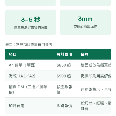
3mm
3–5 秒
交稿必備出血位
傳單被決定去留的時間
表四：常見項目設計費用參考
項目
設計費用
備註
A4 傳單（單面）
$850 起
雙面或改為摺頁按面
海報（A3／A2）
$980 起
提供印刷用高解像檔
摺頁 DM（三摺／風琴
按面數報
連摺線標示，直接可
摺）
價
按尺寸、紙張、數量
印刷費用
即時報價
計算