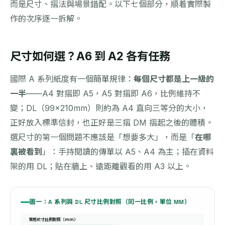
而是尺寸、摺法與場景錯配。以下七個部分，順着實際製
作的次序逐一拆解。
尺寸如何選？A6 到 A2 各有任務
國際 A 系列紙度有一個簡單規律：
每個尺寸都是上一級的
一半
——A4 對摺即 A5，A5 對摺即 A6，比例維持不
變；DL（99×210mm）則約為 A4 直向三等分的大小，
正好放入標準信封，也正好是三摺 DM 摺起之後的體積。
選尺寸的第一個問題不應該是「想要多大」，而是「
在哪
裏被看到
」：手持閱讀的傳單以 A5、A4 為主；插在資料
架的用 DL；貼在牆上、遠距離觀看的用 A3 以上。
圖一：A 系列與 DL 尺寸比例對照（同一比例，單位 MM）
常用尺寸比例對照（mm）