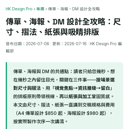
HK Design Pro
›
專欄
›
傳單、海報、DM 設計全攻略
傳單、海報、DM 設計全攻略：尺
寸、摺法、紙張與吸睛排版
發布日期：
2026-07-08
· 更新：
2026-07-16
· HK Design Pro 編
輯部
傳單、海報與 DM 的共通點：讀者只給您幾秒。想
在幾秒之內留住目光，關鍵在三件事——
按場景選
對尺寸與摺法
、用「
視覺焦點→資訊層級→留白
」
的排版原則帶領視線、再以
紙張與加工
鞏固質感。
本文由尺寸、摺法、紙張一直講到交稿規格與費用
（A4 傳單設計 $850 起、海報設計 $980 起），
按實際製作次序一次講清。