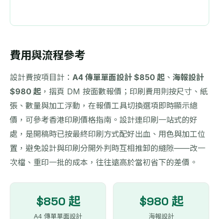
費用與流程參考
設計費按項目計：
A4 傳單單面設計 $850 起
、
海報設計
$980 起
，摺頁 DM 按面數報價；印刷費用則按尺寸、紙
張、數量與加工浮動，在報價工具切換選項即時顯示總
價，可參考
香港印刷價格指南
。設計連印刷一站式的好
處，是開稿時已按最終印刷方式配好出血、用色與加工位
置，避免設計與印刷分開外判時互相推卸的縫隙——改一
次檔、重印一批的成本，往往遠高於當初省下的差價。
$850 起
$980 起
A4 傳單單面設計
海報設計