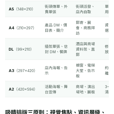
街頭傳單、外
街頭派發、
單手
A5
（148×210）
賣單張
店內自取
用的
郵寄、展
產品 DM、價
資訊
A4
（210×297）
會、商務拜
目表、簡介
選，
訪
酒店與商場
插架單張、信
修長
DL
（99×210）
資料架、直
封 DM、餐牌
放入
郵
櫥窗、電梯
店內海報、告
約 1
A3
（297×420）
大堂、告示
示
離
板
活動海報、舞
商場、演出
3–5
A2
（420×594）
台宣傳
場地、展板
清主
吸睛排版三原則：視覺焦點、資訊層級、