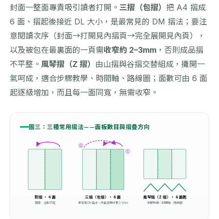
封面一整面專責吸引讀者打開。
三摺（包摺）
把 A4 摺成
6 面、摺起後接近 DL 大小，是最常見的 DM 摺法；要注
意閱讀次序（封面→打開見內摺頁→完全展開見內頁），
以及被包在最裏面的一頁需
收窄約 2–3mm
，否則成品摺
不平整。
風琴摺（Z 摺）
由山摺與谷摺交替組成，攤開一
氣呵成，適合步驟教學、時間軸、路線圖；面數可由 6 面
起逐級增加，而且每一面同寬，無需收窄。
圖三：三種常用摺法——面板數目與摺疊方向
②
①
對摺 · 4 面
三摺（包摺）· 6 面
風琴摺（Z 摺）· 6 面起
餐牌、活動流程
最常見 DM 摺法，內摺頁需收窄 2–3mm
步驟教學、時間軸、路線圖