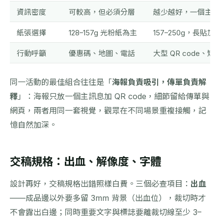
資訊密度
可較高，但必須分層
越少越好，一個主訊
紙張選擇
128–157g 光粉紙為主
157–250g，長貼加
行動呼籲
優惠碼、地圖、電話
大型 QR code、短
同一活動的最佳組合往往是「
海報負責吸引，傳單負責解
釋
」：海報只放一個主訊息加 QR code，細節留給傳單與
網頁，兩者用同一套視覺，觀眾在不同場景重複接觸，記
憶自然加深。
交稿規格：出血、解像度、字體
設計再好，交稿規格出錯照樣白費。三個必查項目：
出血
——成品邊以外要多留 3mm 背景（出血位），裁切時才
不會露出白邊；同時重要文字與標誌要離裁切線至少 3–