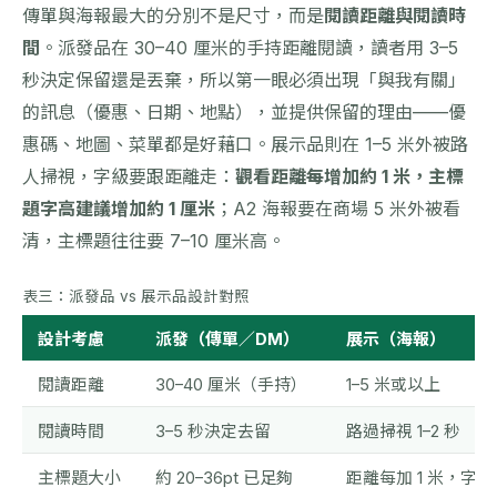
傳單與海報最大的分別不是尺寸，而是
閱讀距離與閱讀時
間
。派發品在 30–40 厘米的手持距離閱讀，讀者用 3–5
秒決定保留還是丟棄，所以第一眼必須出現「與我有關」
的訊息（優惠、日期、地點），並提供保留的理由——優
惠碼、地圖、菜單都是好藉口。展示品則在 1–5 米外被路
人掃視，字級要跟距離走：
觀看距離每增加約 1 米，主標
題字高建議增加約 1 厘米
；A2 海報要在商場 5 米外被看
清，主標題往往要 7–10 厘米高。
表三：派發品 vs 展示品設計對照
設計考慮
派發（傳單／DM）
展示（海報）
閱讀距離
30–40 厘米（手持）
1–5 米或以上
閱讀時間
3–5 秒決定去留
路過掃視 1–2 秒
主標題大小
約 20–36pt 已足夠
距離每加 1 米，字高