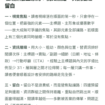
留白
一、視覺焦點。
讀者視線落在版面的第一秒，只會停在一
個位置。把最強的元素——主標題、主形象或優惠數字
——放大成無可爭議的焦點，其餘元素全部讓路。若版面
上有三個元素同時搶眼，等於沒有焦點。
二、資訊層級。
用大小、粗幼、顏色與位置，替資訊排好
閱讀次序：主標題→賣點／副題→細節（日期、地址、條
款）→行動呼籲（CTA）。經驗上主標題與內文的字級比
例至少 3:1，層與層之間才拉得開；每一層只講一件事，
讀者便會順着設計者安排的路線走完全張。
三、留白。
留白不是浪費紙，而是替焦點讓路：四邊預留
足夠邊距、資訊群組之間保持距離，重點自然跳出來。版
面塞得越滿，閱讀率越低——多數被丟棄的傳單，問題正