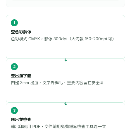
查色彩解像
色彩模式 CMYK，影像 300dpi（大海報 150–200dpi 可）
查出血字體
四邊 3mm 出血、文字外框化、重要內容留在安全區
匯出並檢查
輸出印刷用 PDF，交件前用
免費檔案檢查工具
過一次