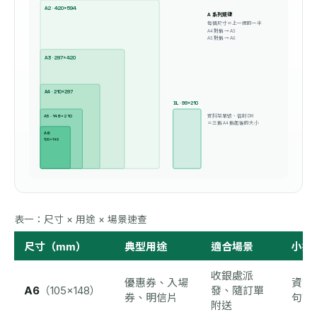
A2 · 420×594
A 系列規律
每個尺寸＝上一級的一半
A4 對摺 → A5
A5 對摺 → A6
A3 · 297×420
A4 · 210×297
DL · 99×210
資料架單張、信封 DM
A5 · 148×210
＝三摺 A4 摺起後的大小
A6
105×148
表一：尺寸 × 用途 × 場景速查
尺寸（mm）
典型用途
適合場景
小提
收銀處派
優惠券、入場
資訊
A6
（105×148）
發、隨訂單
券、明信片
句話
附送