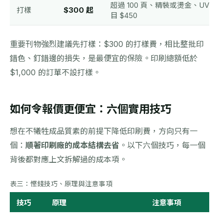
超過 100 頁、精裝或燙金、UV 
打樣
$300 起
目 $450
重要刊物強烈建議先打樣：$300 的打樣費，相比整批印
錯色、釘錯邊的損失，是最便宜的保險。印刷總額低於
$1,000 的訂單不設打樣。
如何令報價更便宜：六個實用技巧
想在不犧牲成品質素的前提下降低印刷費，方向只有一
個：
順著印刷廠的成本結構去省
。以下六個技巧，每一個
背後都對應上文拆解過的成本項。
表三：慳錢技巧、原理與注意事項
技巧
原理
注意事項