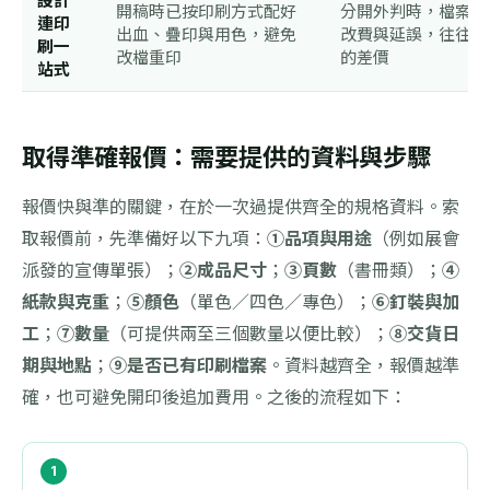
設計
開稿時已按印刷方式配好
分開外判時，檔案不
連印
出血、疊印與用色，避免
改費與延誤，往往高
刷一
改檔重印
的差價
站式
取得準確報價：需要提供的資料與步驟
報價快與準的關鍵，在於一次過提供齊全的規格資料。索
取報價前，先準備好以下九項：
①品項與用途
（例如展會
派發的宣傳單張）；
②成品尺寸
；
③頁數
（書冊類）；
④
紙款與克重
；
⑤顏色
（單色／四色／專色）；
⑥釘裝與加
工
；
⑦數量
（可提供兩至三個數量以便比較）；
⑧交貨日
期與地點
；
⑨是否已有印刷檔案
。資料越齊全，報價越準
確，也可避免開印後追加費用。之後的流程如下：