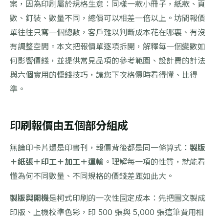
案，因為印刷屬於規格生意：同樣一款小冊子，紙款、頁
數、釘裝、數量不同，總價可以相差一倍以上。坊間報價
單往往只寫一個總數，客戶難以判斷成本花在哪裏、有沒
有調整空間。本文把報價單逐項拆開，解釋每一個變數如
何影響價錢，並提供常見品項的參考範圍、設計費的計法
與六個實用的慳錢技巧，讓您下次格價時看得懂、比得
準。
印刷報價由五個部分組成
無論印卡片還是印書刊，報價背後都是同一條算式：
製版
＋紙張＋印工＋加工＋運輸
。理解每一項的性質，就能看
懂為何不同數量、不同規格的價錢差距如此大。
製版與開機
是柯式印刷的一次性固定成本：先把圖文製成
印版、上機校準色彩，印 500 張與 5,000 張這筆費用相