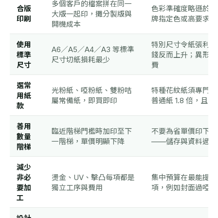
多個客戶的檔案拼在同一
合版
色彩準確度略遜於獨
大版一起印，攤分製版與
印刷
牌指定色或高要求刊
開機成本
使用
特別尺寸令紙張利用
A6／A5／A4／A3 等標準
標準
錢反而上升；異形模
尺寸切紙損耗最少
尺寸
費
選常
光粉紙、啞粉紙、雙粉咭
特種花紋紙須專門訂
用紙
屬常備紙，即買即印
普通紙 1.8 倍，且
款
善用
臨近階梯門檻時加印至下
不要為省單價印下用
數量
一階梯，單價明顯下降
——儲存與資料過時
階梯
減少
非必
燙金、UV、擊凸每項都是
集中預算在最能提升
要加
獨立工序與費用
項，例如封面過啞膜
工