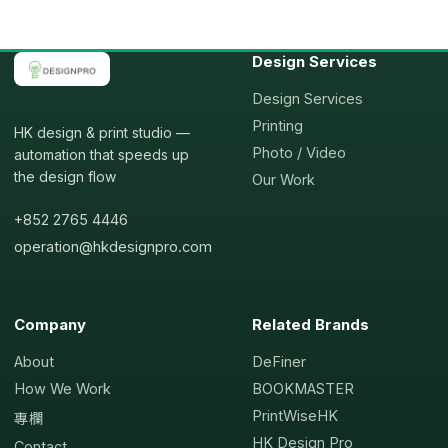
Design Services
Design Services
Printing
HK design & print studio —
Photo / Video
automation that speeds up
the design flow
Our Work
+852 2765 4446
operation@hkdesignpro.com
Company
Related Brands
About
DeFiner
How We Work
BOOKMASTER
PrintWiseHK
專欄
HK Design Pro
Contact