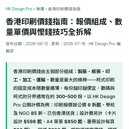
HK Design Pro
›
專欄
›
香港印刷價錢指南
香港印刷價錢指南：報價組成、數
量單價與慳錢技巧全拆解
發布日期：
2026-06-12
· 更新：
2026-07-16
· HK Design Pro 編
輯部
香港印刷價錢由五個部分組成：
製版、紙張、印
工、加工、運輸
。數量是最大的槓桿——柯式印刷
的固定成本隨數量攤薄，每份越印越便宜，數碼與
柯式的分界通常在約
300–500 份
。以 HK Design
Pro 公開計價為例：印刷報價按公價
9 折起
、學校
及 NGO
85 折
、已包香港送貨；設計費另計（卡片
設計
$598 起
、A4 單張
$850 起
、書冊設計每頁