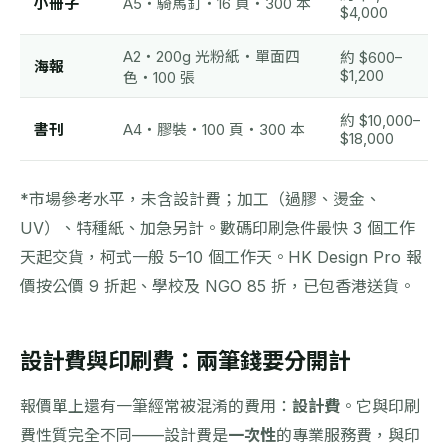
小冊子
A5・騎馬釘・16 頁・300 本
$4,000
A2・200g 光粉紙・單面四
約 $600–
海報
$1,200
色・100 張
約 $10,000–
書刊
A4・膠裝・100 頁・300 本
$18,000
*市場參考水平，未含設計費；加工（過膠、燙金、
UV）、特種紙、加急另計。數碼印刷急件最快 3 個工作
天起交貨，柯式一般 5–10 個工作天。HK Design Pro 報
價按公價 9 折起、學校及 NGO 85 折，已包香港送貨。
設計費與印刷費：兩筆錢要分開計
報價單上還有一筆經常被混淆的費用：
設計費
。它與印刷
費性質完全不同——設計費是
一次性
的專業服務費，與印