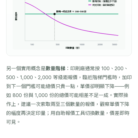
數碼印刷（單價近乎不變）
柯式印刷（越印越便宜）
數碼→柯式分界 ≈ 300–500 份
單位成本
100
500
1000
2000
5000
印刷數量（份）
另一個實用概念是
數量階梯
：印刷廠通常按 100、200、
500、1,000、2,000 等級距報價，臨近階梯門檻時，加印
到下一個門檻可能總價只貴一點，單價卻明顯下降——例
如 800 份與 1,000 份的總價可能相差不足一成。實際操
作上，建議一次索取兩至三個數量的報價，觀察單價下降
的幅度再決定印量；用自助報價工具切換數量，價差即時
可見。