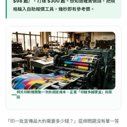
$98 起
），打樣
$300 起
。想知道確實價錢，把規
格輸入自助報價工具，幾秒即有參考價。
柯式印刷機開動一次的固定成本，正是「印越多越便宜」的原
因
「印一批宣傳品大約需要多少錢？」這條問題沒有單一答