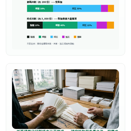
數碼印刷（約 200 份）——免製版
紙張 30%
印工 55%
柯式印刷（約 3,000 份）——製版費被大量攤薄
製版 18%
紙張 40%
印工 22%
製版
紙張
印工
加工
運輸
示意比例：實際結構隨紙款、頁數、加工項目而變動