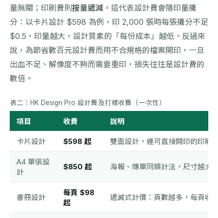
量無關；印刷費則
按量遞減
。這代表設計費會隨印量攤
分：以卡片設計 $598 為例，印 2,000 張時每張攤分不足
$0.5，印量越大，設計質素的「每份成本」越低。反過來
說，為節省數百元設計費而用不合規格的檔案開印，一旦
出血不足、解像度不夠而需要重印，損失往往是設計費的
數倍。
表二：HK Design Pro 設計費及打樣收費（一次性）
項目
收費
說明
卡片設計
$598 起
雙面設計，連可直接開印的印刷
A4 單張設
$850 起
海報、傳單同類計法，尺寸越大
計
每頁 $98
書冊設計
遞減式計價：頁數越多，每頁收
起