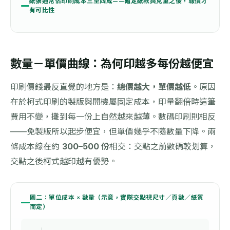
紙張通常佔印刷成本三至四成——確定紙款與克重之後，報價才
有可比性
數量－單價曲線：為何印越多每份越便宜
印刷價錢最反直覺的地方是：
總價越大，單價越低
。原因
在於柯式印刷的製版與開機屬固定成本，印量翻倍時這筆
費用不變，攤到每一份上自然越來越薄。數碼印刷則相反
——免製版所以起步便宜，但單價幾乎不隨數量下降。兩
條成本線在約
300–500 份
相交：交點之前數碼較划算，
交點之後柯式越印越有優勢。
圖二：單位成本 × 數量（示意，實際交點視尺寸／頁數／紙質
而定）