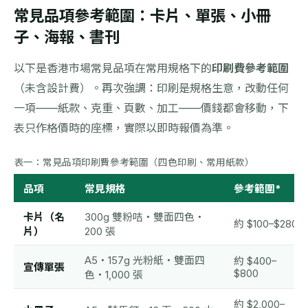
常見品項參考範圍：卡片、單張、小冊
子、海報、書刊
以下是香港市場常見品項在常用規格下的
印刷費參考範圍
（未含設計費）。再次強調：印刷是規格生意，改動任何
一項——紙款、克重、頁數、加工——價錢都會移動，下
表只作格價時的座標，實際以即時報價為準。
表一：常見品項印刷費參考範圍（四色印刷、常用紙款）
品項
常見規格
參考範圍*
卡片（名
300g 雙粉咭・雙面四色・
約 $100–$280
片）
200 張
A5・157g 光粉紙・雙面四
約 $400–
宣傳單張
$800
色・1,000 張
約 $2,000–