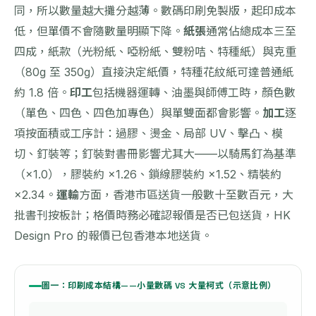
同，所以數量越大攤分越薄。數碼印刷免製版，起印成本
低，但單價不會隨數量明顯下降。
紙張
通常佔總成本三至
四成，紙款（光粉紙、啞粉紙、雙粉咭、特種紙）與克重
（80g 至 350g）直接決定紙價，特種花紋紙可達普通紙
約 1.8 倍。
印工
包括機器運轉、油墨與師傅工時，顏色數
（單色、四色、四色加專色）與單雙面都會影響。
加工
逐
項按面積或工序計：過膠、燙金、局部 UV、擊凸、模
切、釘裝等；釘裝對書冊影響尤其大——以騎馬釘為基準
（×1.0），膠裝約 ×1.26、鎖線膠裝約 ×1.52、精裝約
×2.34。
運輸
方面，香港市區送貨一般數十至數百元，大
批書刊按板計；格價時務必確認報價是否已包送貨，HK
Design Pro 的報價已包香港本地送貨。
圖一：印刷成本結構——小量數碼 VS 大量柯式（示意比例）