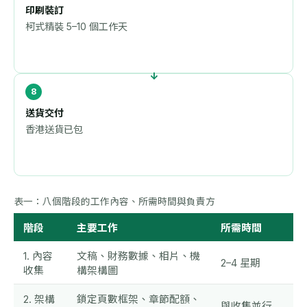
印刷裝訂
柯式精裝 5–10 個工作天
送貨交付
香港送貨已包
表一：八個階段的工作內容、所需時間與負責方
階段
主要工作
所需時間
1. 內容
文稿、財務數據、相片、機
2–4 星期
收集
構架構圖
2. 架構
鎖定頁數框架、章節配額、
與收集並行