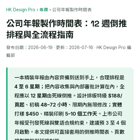
HK Design Pro
›
專欄
›
公司年報製作時間表
公司年報製作時間表：12 週倒推
排程與全流程指南
發布日期：
2026-06-19
· 更新：
2026-07-16
· HK Design Pro 編
輯部
一本精裝年報由內容齊備到送到手上，合理排程是
4 至 6 星期
；把內容收集與內部審批計算在內，全
程應以
12 星期
由死線倒推。設計排版特級
$188/
頁起
、初稿
48–72 小時
、限期內無限修改；實體
打樣
$450
、精裝印刷
5–10 個工作天
。上市公司
年報受刊發死線與雙語合規約束，建議預 3 至 4 個
月啟動。本文提供可直接套用的倒推時間表、頁數