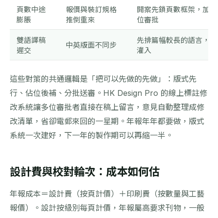
頁數中途
報價與裝訂規格
開案先鎖頁數框架，加頁以
膨脹
推倒重來
位審批
雙語譯稿
先排篇幅較長的語言，另
中英版面不同步
遲交
灌入
這些對策的共通邏輯是「把可以先做的先做」：版式先
行、佔位後補、分批送審。HK Design Pro 的線上標註修
改系統讓多位審批者直接在稿上留言，意見自動整理成修
改清單，省卻電郵來回的一星期。年報年年都要做，版式
系統一次建好，下一年的製作期可以再縮一半。
設計費與校對輪次：成本如何估
年報成本＝設計費（按頁計價）＋印刷費（按數量與工藝
報價）。設計按級別每頁計價，年報屬高要求刊物，一般