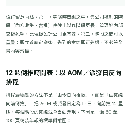
值得留意兩點。第一，整條時間線之中，貴公司控制的階
段（內容收集、審批）往往比製作階段更長，管理好內部
交稿死線，比催促設計公司更有效。第二，階段之間可以
重疊：版式系統定案後，先到的章節即可先排，不必等全
書內容齊備。
12 週倒推時間表：以 AGM／派發日反向
排程
排程最穩妥的方法不是「由今日向後數」，而是「由死線
向前倒推」。把 AGM 或派發日定為 D 日，向前推 12 星
期，每個階段的死線就會自動浮現。下圖是一張 60 至
100 頁精裝年報的標準倒推圖：