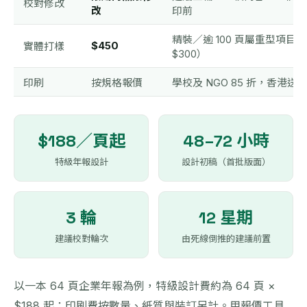
校對修改
改
印前
精裝／逾 100 頁屬重型項目
$450
實體打樣
$300）
印刷
按規格報價
學校及 NGO 85 折，香港送
$188／頁起
48–72 小時
特級年報設計
設計初稿（首批版面）
3 輪
12 星期
建議校對輪次
由死線倒推的建議前置
以一本 64 頁企業年報為例，特級設計費約為 64 頁 ×
$188 起；印刷費按數量、紙質與裝訂另計。用報價工具