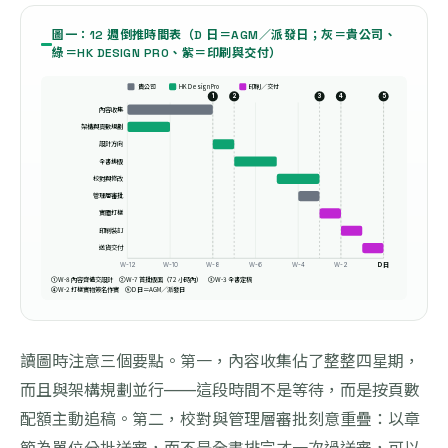
圖一：12 週倒推時間表（D 日＝AGM／派發日；灰＝貴公司、
綠＝HK DESIGN PRO、紫＝印刷與交付）
貴公司
HK Design Pro
印刷／交付
1
2
3
4
5
內容收集
架構與頁數規劃
設計方向
全書排版
校對與修改
管理層審批
實體打樣
印刷裝訂
送貨交付
D 日
W-12
W-10
W-8
W-6
W-4
W-2
① W-8 內容齊備交設計 ② W-7 首批版面（72 小時內） ③ W-3 全書定稿
④ W-2 打樣實物簽名作實 ⑤ D 日＝AGM／派發日
讀圖時注意三個要點。第一，內容收集佔了整整四星期，
而且與架構規劃並行——這段時間不是等待，而是按頁數
配額主動追稿。第二，校對與管理層審批刻意重疊：以章
節為單位分批送審，而不是全書排完才一次過送審，可以