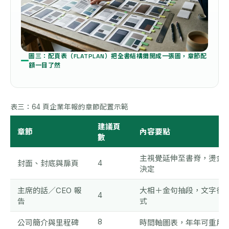
圖三：配頁表（FLATPLAN）把全書結構攤開成一張圖，章節配
額一目了然
表三：64 頁企業年報的章節配置示範
建議頁
章節
內容要點
數
主視覺延伸至書脊，燙金
4
封面、封底與扉頁
決定
主席的話／CEO 報
大相＋金句抽段，文字後
4
告
式
8
公司簡介與里程碑
時間軸圖表，年年可重用