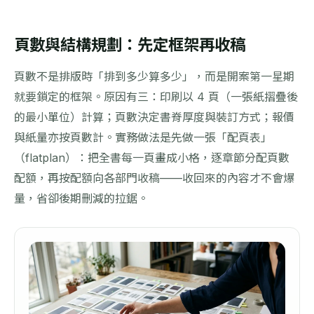
頁數與結構規劃：先定框架再收稿
頁數不是排版時「排到多少算多少」，而是開案第一星期
就要鎖定的框架。原因有三：印刷以 4 頁（一張紙摺疊後
的最小單位）計算；頁數決定書脊厚度與裝訂方式；報價
與紙量亦按頁數計。實務做法是先做一張「配頁表」
（flatplan）：把全書每一頁畫成小格，逐章節分配頁數
配額，再按配額向各部門收稿——收回來的內容才不會爆
量，省卻後期刪減的拉鋸。