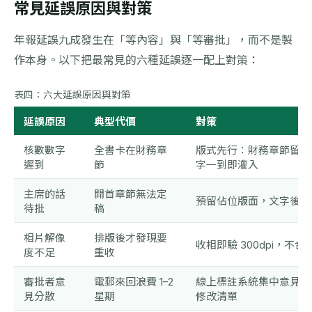
常見延誤原因與對策
年報延誤九成發生在「等內容」與「等審批」，而不是製
作本身。以下把最常見的六種延誤逐一配上對策：
表四：六大延誤原因與對策
延誤原因
典型代價
對策
核數數字
全書卡在財務章
版式先行：財務章節留作
遲到
節
字一到即灌入
主席的話
開首章節無法定
預留佔位版面，文字後補
待批
稿
相片解像
排版後才發現要
收相即驗 300dpi，不
度不足
重收
審批者意
電郵來回浪費 1–2
線上標註系統集中意見，
見分散
星期
修改清單