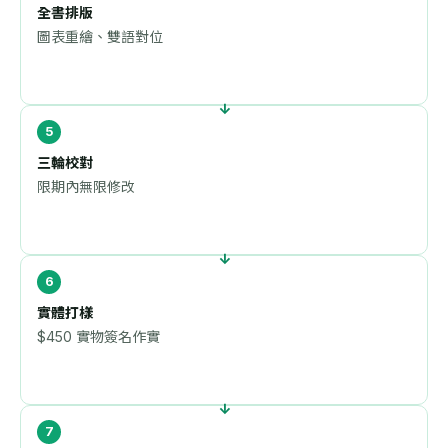
全書排版
圖表重繪、雙語對位
三輪校對
限期內無限修改
實體打樣
$450 實物簽名作實