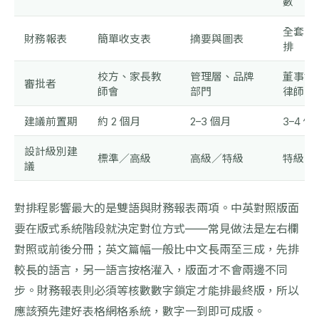
數
全套報
財務報表
簡單收支表
摘要與圖表
排
校方、家長教
管理層、品牌
董事會
審批者
師會
部門
律師
建議前置期
約 2 個月
2–3 個月
3–4 個
設計級別建
標準／高級
高級／特級
特級
議
對排程影響最大的是雙語與財務報表兩項。中英對照版面
要在版式系統階段就決定對位方式——常見做法是左右欄
對照或前後分冊；英文篇幅一般比中文長兩至三成，先排
較長的語言，另一語言按格灌入，版面才不會兩邊不同
步。財務報表則必須等核數數字鎖定才能排最終版，所以
應該預先建好表格網格系統，數字一到即可成版。