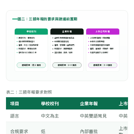
圖二：三類年報的要求與建議前置期
學校校刊
企業年報
上市公司年報
週年校刊、畢業特刊
品牌形象與業務故事為主
上市規則披露＋核數把關
相片與班級照數量大
中英雙語版面常見
中英全文對照排版
審批：校方＋家長教師會
審批：管理層＋品牌部門
全套財務報表連附註精排
財務部分：簡單收支表
財務部分：摘要與圖表
審批：董事會、核數師、律師
學校及 NGO 印刷 85 折
設計建議：高級／特級
刊發死線寫在上市規則
建議前置：約 2 個月
建議前置：2–3 個月
建議前置：3–4 個月
表二：三類年報要求對照
項目
學校校刊
企業年報
上市公
語言
中文為主
中英雙語常見
中英全
上市規
合規要求
低
內部審批