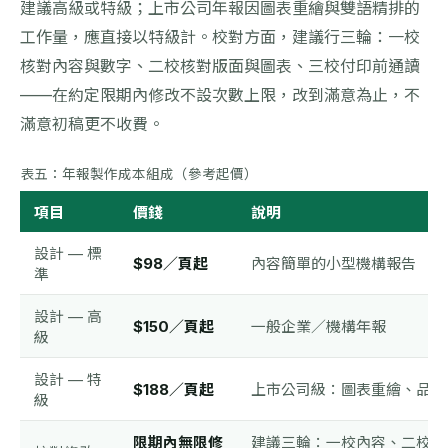
建議高級或特級；上市公司年報因圖表重繪與雙語精排的
工作量，應直接以特級計。校對方面，建議行三輪：一校
核對內容與數字、二校核對版面與圖表、三校付印前通讀
——在約定限期內修改不設次數上限，改到滿意為止，不
滿意初稿更不收費。
表五：年報製作成本組成（參考起價）
項目
價錢
說明
設計 — 標
$98／頁起
內容簡單的小型機構報告
準
設計 — 高
$150／頁起
一般企業／機構年報
級
設計 — 特
$188／頁起
上市公司級：圖表重繪、品牌
級
限期內無限修
建議三輪：一校內容、二校版