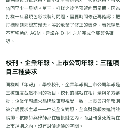
省回至少一星期。第三，打樣之後仍預留約兩星期，因為
打樣一旦發現色彩或裝訂問題，需要時間修正再確認；把
打樣壓到死線前幾天，等於放棄了修正的機會。若死線是
不可移動的 AGM，建議在 D-14 之前完成全部簽名確
認。
校刊、企業年報、上市公司年報：三種項
目三種要求
同樣叫「年報」，學校校刊、企業年報與上市公司年報是
三種難度截然不同的項目。校刊的挑戰在相片量與多方審
批；企業年報講求品牌敘事與視覺一致；上市公司年報則
被合規要求主導——中英全文對照、全套財務報表連附註
精排、核數師與律師都在審批鏈之內，而且刊發死線寫在
上市規則之內，沒有討價還價的空間。