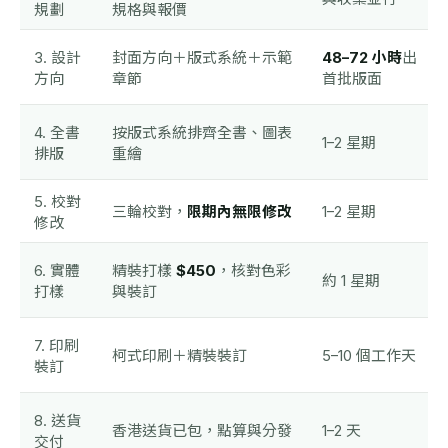
規劃
規格與報價
3. 設計
封面方向＋版式系統＋示範
48–72 小時
出
方向
章節
首批版面
4. 全書
按版式系統排齊全書、圖表
1–2 星期
排版
重繪
5. 校對
三輪校對，
限期內無限修改
1–2 星期
修改
6. 實體
精裝打樣
$450
，核對色彩
約 1 星期
打樣
與裝訂
7. 印刷
柯式印刷＋精裝裝訂
5–10 個工作天
裝訂
8. 送貨
香港送貨已包，點算與分發
1–2 天
交付