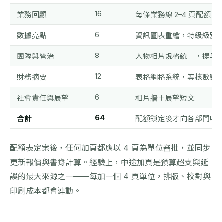
16
業務回顧
每條業務線 2–4 頁配額
6
數據亮點
資訊圖表重繪，特級級別
8
團隊與管治
人物相片規格統一，提早
12
財務摘要
表格網格系統，等核數數
6
社會責任與展望
相片牆＋展望短文
64
合計
配額鎖定後才向各部門收
配額表定案後，任何加頁都應以 4 頁為單位審批，並同步
更新報價與書脊計算。經驗上，中途加頁是預算超支與延
誤的最大來源之一——每加一個 4 頁單位，排版、校對與
印刷成本都會連動。