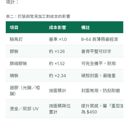
項計：
表二：釘裝與常見加工對成本的影響
項目
成本影響
備註
騎馬釘
基準 ×1.0
8–64 頁薄冊最經濟
膠裝
約 ×1.26
書脊平整可印字
鎖線膠裝
約 ×1.52
可完全攤平，耐用
精裝
約 ×2.34
硬殼封面，最隆重
過膠（光膜／啞
按面積計
封面常用，防刮耐磨
膜）
按面積與位
提升質感，屬「重型加工
燙金／局部 UV
置計
為 $450