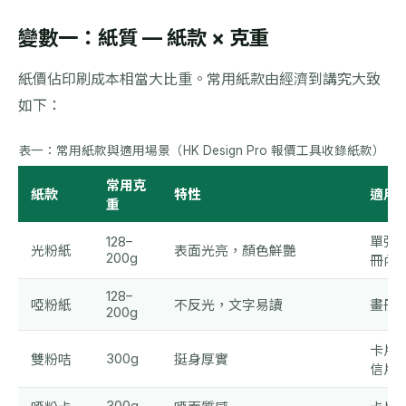
變數一：紙質 — 紙款 × 克重
紙價佔印刷成本相當大比重。常用紙款由經濟到講究大致
如下：
表一：常用紙款與適用場景（HK Design Pro 報價工具收錄紙款）
常用克
紙款
特性
適用
重
128–
單張
光粉紙
表面光亮，顏色鮮艷
200g
冊內
128–
啞粉紙
不反光，文字易讀
畫冊
200g
卡片
300g
雙粉咭
挺身厚實
信片