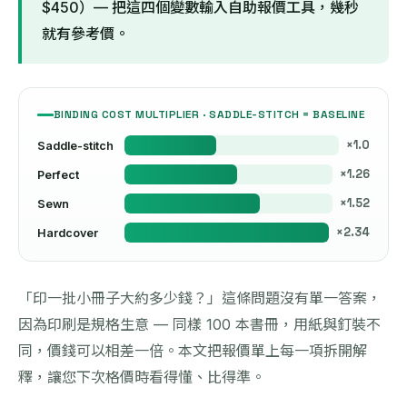
$450）— 把這四個變數輸入自助報價工具，幾秒
就有參考價。
BINDING COST MULTIPLIER · SADDLE-STITCH = BASELINE
×1.0
Saddle-stitch
×1.26
Perfect
×1.52
Sewn
×2.34
Hardcover
「印一批小冊子大約多少錢？」這條問題沒有單一答案，
因為印刷是規格生意 — 同樣 100 本書冊，用紙與釘裝不
同，價錢可以相差一倍。本文把報價單上每一項拆開解
釋，讓您下次格價時看得懂、比得準。