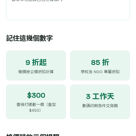
記住這幾個數字
9 折起
85 折
報價按公價折扣計算
學校及 NGO 專屬折扣
$300
3 工作天
書冊打樣劃一價（重型
數碼印刷急件交貨期
$450）