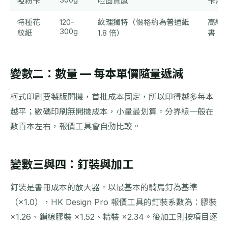
300g
啞粉卡
啞面質感
卡片
特種花
120–
紋理獨特（價格約為普通紙
高級
300g
紋紙
1.8 倍）
書、
變數二：數量 — 每本單價隨量遞減
柯式印刷要製版開機，首批成本固定，所以印得越多每本
越平；數碼印刷無開機成本，小量最划算。分界線一般在
數百本左右，報價工具會自動比較。
變數三與四：釘裝與加工
釘裝是書冊成本的放大器。以最基本的騎馬釘為基準
（×1.0），HK Design Pro 報價工具的釘裝系數為：膠裝
×1.26、鎖線膠裝 ×1.52、精裝 ×2.34。後加工則按項目逐